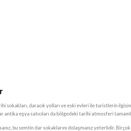
r
hi sokakları, daracık yolları ve eski evleri ile turistlerin ilg
alar antika eşya satıcıları da bölgedeki tarihi atmosferi tama
anız, bu semtin dar sokaklarını dolaşmanız yeterlidir. Birçok 