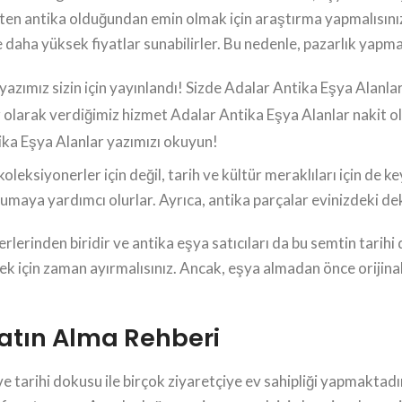
en antika olduğundan emin olmak için araştırma yapmalısınız.
ere daha yüksek fiyatlar sunabilirler. Bu nedenle, pazarlık yap
zımız sizin için yayınlandı! Sizde Adalar Antika Eşya Alanlar 
 olarak verdiğimiz hizmet Adalar Antika Eşya Alanlar nakit o
ika Eşya Alanlar yazımızı okuyun!
eksiyonerler için değil, tarih ve kültür meraklıları için de key
korumaya yardımcı olurlar. Ayrıca, antika parçalar evinizdeki 
yerlerinden biridir ve antika eşya satıcıları da bu semtin tar
k için zaman ayırmalısınız. Ancak, eşya almadan önce orijina
atın Alma Rehberi
ve tarihi dokusu ile birçok ziyaretçiye ev sahipliği yapmaktad