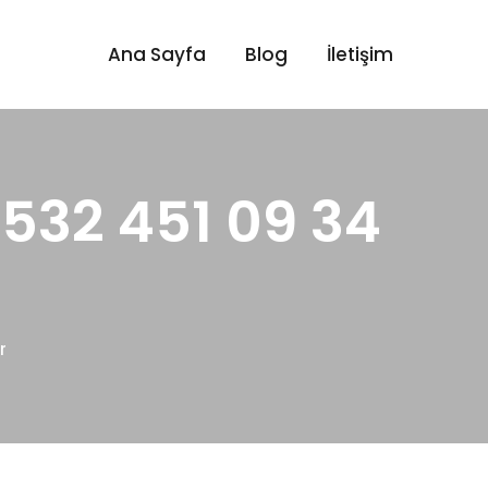
Ana Sayfa
Blog
İletişim
0532 451 09 34
r