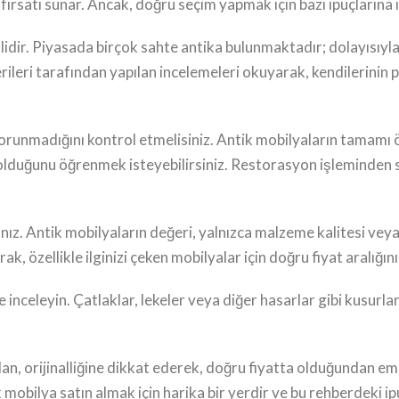
rsatı sunar. Ancak, doğru seçim yapmak için bazı ipuçlarına iht
emlidir. Piyasada birçok sahte antika bulunmaktadır; dolayısıy
ileri tarafından yapılan incelemeleri okuyarak, kendilerinin
p korunmadığını kontrol etmelisiniz. Antik mobilyaların tamamı
al olduğunu öğrenmek isteyebilirsiniz. Restorasyon işleminden 
ız. Antik mobilyaların değeri, yalnızca malzeme kalitesi veya 
rak, özellikle ilginizi çeken mobilyalar için doğru fiyat aralığını
inceleyin. Çatlaklar, lekeler veya diğer hasarlar gibi kusurları
ıdan, orijinalliğine dikkat ederek, doğru fiyatta olduğundan emi
k mobilya satın almak için harika bir yerdir ve bu rehberdeki ip