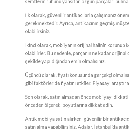
semtlerin ruhunu yansıtan özgün parçaları bulma fı
İlk olarak, güvenilir antikacılarla çalışmanız ön
gerekmektedir. Ayrıca, antikacının geçmiş müşter
olabilirsiniz.
Ikinci olarak, mobilyanın orijinal halinin korunu
olabilirler. Bu nedenle, parçanın ne kadar orijin
şekilde yapıldığından emin olmalısınız.
Üçüncü olarak, fiyatı konusunda gerçekçi olmalısın
gibi faktörler de fiyatını etkiler. Piyasayı araştıra
Son olarak, satın almadan önce mobilyayı dikkatle 
önceden ölçerek, boyutlarına dikkat edin.
Antik mobilya satın alırken, güvenilir bir antikac
satın alma yapabilirsiniz. Adalar, İstanbul’da anti