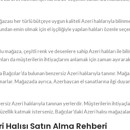
ğazası her türlü bütçeye uygun kaliteli Azeri halılarıyla bilin
ndan emin olmak için el işçiliğiyle yapılan halıları özenle se
u mağaza, çeşitli renk ve desenlere sahip Azeri halıları ile bi
şanları da müşterilerin ihtiyaçlarını anlamak için zaman ayırarak
Bağcılar’da bulunan benzersiz Azeri halılarıyla tanınır. Mağaz
 sunarlar. Mağazada ayrıca, Azerbaycan el sanatlarına ilgi duyanl
ersiz Azeri halılarıyla tanınan yerlerdir. Müşterilerin ihtiya
zellik katmak isterseniz, Bağcılar’daki Azeri halısı mağazalar
ri Halısı Satın Alma Rehberi