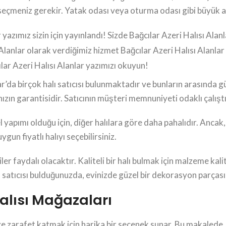
seçmeniz gerekir. Yatak odası veya oturma odası gibi büyük alan
azımız sizin için yayınlandı! Sizde Bağcılar Azeri Halısı Alanla
lanlar olarak verdiğimiz hizmet Bağcılar Azeri Halısı Alanlar 
lar Azeri Halısı Alanlar yazımızı okuyun!
lar’da birçok halı satıcısı bulunmaktadır ve bunların arasında gü
ınızın garantisidir. Satıcının müşteri memnuniyeti odaklı çalış
l yapımı olduğu için, diğer halılara göre daha pahalıdır. Ancak, u
ygun fiyatlı halıyı seçebilirsiniz.
ler faydalı olacaktır. Kaliteli bir halı bulmak için malzeme kalit
ı satıcısı bulduğunuzda, evinizde güzel bir dekorasyon parçası 
Halısı Mağazaları
ze zarafet katmak için harika bir seçenek sunar. Bu makalede, B