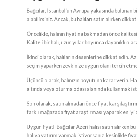
Bağcılar, İstanbul’un Avrupa yakasında bulunan bir 
alabilirsiniz. Ancak, bu halıları satın alırken dik
Öncelikle, halının fiyatına bakmadan önce kalitesi
Kaliteli bir halı, uzun yıllar boyunca dayanıklı ola
İkinci olarak, halıların desenlerine dikkat edin. A
seçim yaparken zevkinize uygun olanı tercih etmel
Üçüncü olarak, halınızın boyutuna karar verin. Hal
altında veya oturma odası alanında kullanmak iste
Son olarak, satın almadan önce fiyat karşılaştırmas
farklı mağazada fiyat araştırması yaparak en iyi
Uygun fiyatlı Bağcılar Azeri halısı satın alırken bu
halıya yatırım yapmak istiyorsanız, kesinlikle fi