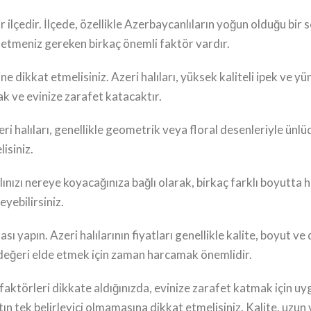
ilçedir. İlçede, özellikle Azerbaycanlıların yoğun olduğu bir s
kat etmeniz gereken birkaç önemli faktör vardır.
ne dikkat etmelisiniz. Azeri halıları, yüksek kaliteli ipek ve 
cak ve evinize zarafet katacaktır.
zeri halıları, genellikle geometrik veya floral desenleriyle ün
isiniz.
ınızı nereye koyacağınıza bağlı olarak, birkaç farklı boyutta h
yebilirsiniz.
ı yapın. Azeri halılarının fiyatları genellikle kalite, boyut ve
 değeri elde etmek için zaman harcamak önemlidir.
 faktörleri dikkate aldığınızda, evinize zarafet katmak için uyg
yatın tek belirleyici olmamasına dikkat etmelisiniz. Kalite, u