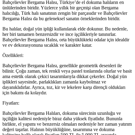
Bahçelievler Bergama Halısı, Türkiye’de el dokuma halıların en
ünlülerinden biridir. Yüzlerce yıllık bir geçmişi olan Bergama
halıcılığı, Türk halı sanatının zengin bir parçasıdır ve Bahçelievler
Bergama Halısı da bu geleneksel sanatın örneklerinden biridir.
Bu halılar, doğal yün ipliği kullanılarak elde dokunur. Bu nedenle,
her biri tamamen benzersizdir ve ince işçilikleriyle tanınırlar.
Bahçelievler Bergama Halısı, orta büyüklükteki odalar için idealdir
ve ev dekorasyonuna sıcaklık ve karakter katar.
Özellikleri:
Bahçelievler Bergama Halısı, genellikle geometrik desenleri ile
bilinir. Çoğu zaman, tek renkli veya pastel tonlarında olurlar ve basit
ama estetik olarak çekici tasarımlarıyla dikkat çekerler. Doğal yün
iplikleri sayesinde, parlaklıkları zamanla kaybolmaz ve
dayanıklıdırlar. Ayrıca, toz, kir ve lekelere karşı dirençli oldukları
için bakımı da kolaydır.
Fiyatları:
Bahçelievler Bergama Halıları, dokuma sürecinin uzunluğu ve
işçiliğin kalitesi nedeniyle biraz daha yüksek fiyatlıdır. Bununla
birlikte, el yapımı ve benzersiz olmaları nedeniyle her zaman yatırım
değeri taşırlar. Halının büyüklüğüne, tasarımına ve dokuma
kalitesine bağlı olarak fiyatları 500 TL ile 5.000 TL arasında