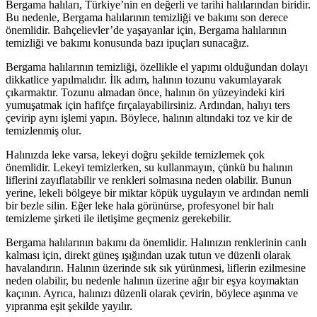
Bergama halıları, Türkiye’nin en değerli ve tarihi halılarından biridir.
Bu nedenle, Bergama halılarının temizliği ve bakımı son derece
önemlidir. Bahçelievler’de yaşayanlar için, Bergama halılarının
temizliği ve bakımı konusunda bazı ipuçları sunacağız.
Bergama halılarının temizliği, özellikle el yapımı olduğundan dolayı
dikkatlice yapılmalıdır. İlk adım, halının tozunu vakumlayarak
çıkarmaktır. Tozunu almadan önce, halının ön yüzeyindeki kiri
yumuşatmak için hafifçe fırçalayabilirsiniz. Ardından, halıyı ters
çevirip aynı işlemi yapın. Böylece, halının altındaki toz ve kir de
temizlenmiş olur.
Halınızda leke varsa, lekeyi doğru şekilde temizlemek çok
önemlidir. Lekeyi temizlerken, su kullanmayın, çünkü bu halının
liflerini zayıflatabilir ve renkleri solmasına neden olabilir. Bunun
yerine, lekeli bölgeye bir miktar köpük uygulayın ve ardından nemli
bir bezle silin. Eğer leke hala görünürse, profesyonel bir halı
temizleme şirketi ile iletişime geçmeniz gerekebilir.
Bergama halılarının bakımı da önemlidir. Halınızın renklerinin canlı
kalması için, direkt güneş ışığından uzak tutun ve düzenli olarak
havalandırın. Halının üzerinde sık sık yürünmesi, liflerin ezilmesine
neden olabilir, bu nedenle halının üzerine ağır bir eşya koymaktan
kaçının. Ayrıca, halınızı düzenli olarak çevirin, böylece aşınma ve
yıpranma eşit şekilde yayılır.