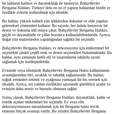
bu halıların kalitesi ve dayanıklılığı ile tanınıyor. Bahçelievler
Bergama Halıları, Türkiye’deki en iyi el yapımı halılardan biridir ve
özellikle evlerde kullanılmak için idealdir.
Bu halılar, yüksek kaliteli yün ipliklerden dokunur ve elde yapılan
geleneksel yöntemleri kullanır. Bu sayede, her halıda benzersiz bir
desen ve dokuma stili ortaya çıkar. Bahçelievler Bergama Halıları,
güçlü ve dayanıklıdır ve yıllar boyunca kullanılabilmektedir. Ayrıca,
doğal yün malzemeden yapıldığından sağlıklı bir seçimdir.
Bahçelievler Bergama Halıları, ev dekorasyonu için mükemmel bir
seçenektir çünkü çeşitli renk ve desen seçenekleri bulunmaktadır. Bu
halılar, aynı zamanda farklı stil ve tasarımlarda odalarla uyum
sağlamak için özelleştirilebilir.
Evinizde veya ofisinizde Bahçelievler Bergama Halısı kullanmanın
avantajlarından biri, sıcaklık ve rahatlık sağlamasıdır. Bu halılar,
soğuk zeminleri örtmek ve ayağınıza yumuşak bir his vermek için
idealdir. Ayrıca, ses yalıtım özellikleri sayesinde gürültüyü azaltır ve
evinizin daha sessiz ve huzurlu olmasını sağlar.
Sonuç olarak, Bahçelievler Bergama Halıları, dayanıklılık, kalite ve
estetik açıdan mükemmel bir seçimdir. Ev veya ofis
dekorasyonunuzu tamamlamak için bir Bergama halısı tercih
etmenin birçok avantajı vardır. Bu yüzden Bahçelievler Bergama