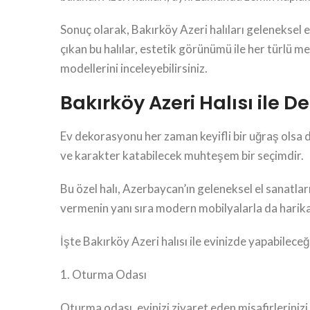
Sonuç olarak, Bakırköy Azeri halıları geleneksel e
çıkan bu halılar, estetik görünümü ile her türlü me
modellerini inceleyebilirsiniz.
Bakırköy Azeri Halısı ile D
Ev dekorasyonu her zaman keyifli bir uğraş olsa da,
ve karakter katabilecek muhteşem bir seçimdir.
Bu özel halı, Azerbaycan’ın geleneksel el sanatlar
vermenin yanı sıra modern mobilyalarla da harika
İşte Bakırköy Azeri halısı ile evinizde yapabilece
1. Oturma Odası
Oturma odası, evinizi ziyaret eden misafirlerinizi