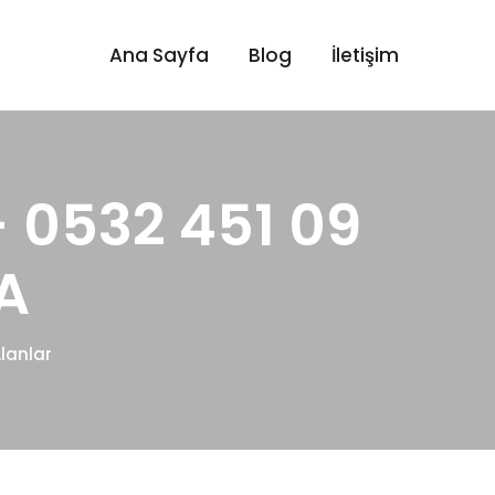
Ana Sayfa
Blog
İletişim
- 0532 451 09
A
Alanlar