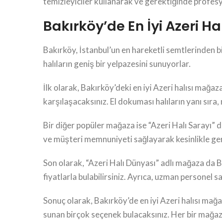
temizleyiciler kullanarak ve gerektiğinde profesyo
Bakırköy’de En İyi Azeri H
Bakırköy, İstanbul’un en hareketli semtlerinden bi
halıların geniş bir yelpazesini sunuyorlar.
İlk olarak, Bakırköy’deki en iyi Azeri halısı mağazal
karşılaşacaksınız. El dokuması halıların yanı sıra
Bir diğer popüler mağaza ise “Azeri Halı Sarayı” dı
ve müşteri memnuniyeti sağlayarak kesinlikle ger
Son olarak, “Azeri Halı Dünyası” adlı mağaza da Ba
fiyatlarla bulabilirsiniz. Ayrıca, uzman personel s
Sonuç olarak, Bakırköy’de en iyi Azeri halısı mağa
sunan birçok seçenek bulacaksınız. Her bir mağaza