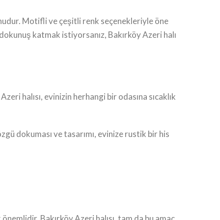
nudur. Motifli ve çeşitli renk seçenekleriyle öne
bir dokunuş katmak istiyorsanız, Bakırköy Azeri halı
zeri halısı, evinizin herhangi bir odasına sıcaklık
özgü dokuması ve tasarımı, evinize rustik bir his
k önemlidir. Bakırköy Azeri halısı, tam da bu amaç