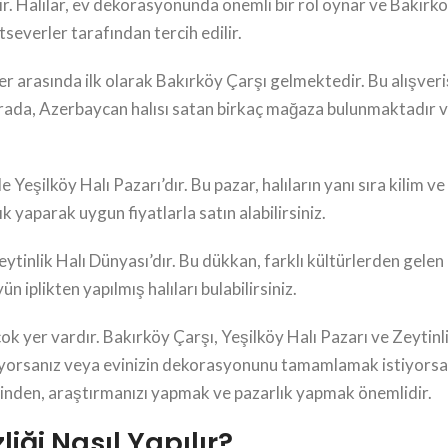
tir. Halılar, ev dekorasyonunda önemli bir rol oynar ve Bakırk
atseverler tarafından tercih edilir.
rler arasında ilk olarak Bakırköy Çarşı gelmektedir. Bu alışver
urada, Azerbaycan halısı satan birkaç mağaza bulunmaktadır v
 Yeşilköy Halı Pazarı’dır. Bu pazar, halıların yanı sıra kilim ve
ık yaparak uygun fiyatlarla satın alabilirsiniz.
tinlik Halı Dünyası’dır. Bu dükkan, farklı kültürlerden gelen h
n iplikten yapılmış halıları bulabilirsiniz.
irçok yer vardır. Bakırköy Çarşı, Yeşilköy Halı Pazarı ve Zeyti
yorsanız veya evinizin dekorasyonunu tamamlamak istiyorsanız
eğinden, araştırmanızı yapmak ve pazarlık yapmak önemlidir.
liği Nasıl Yapılır?