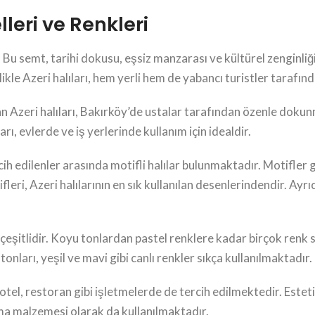
leri ve Renkleri
. Bu semt, tarihi dokusu, eşsiz manzarası ve kültürel zenginli
ikle Azeri halıları, hem yerli hem de yabancı turistler tarafın
lan Azeri halıları, Bakırköy’de ustalar tarafından özenle dok
arı, evlerde ve iş yerlerinde kullanım için idealdir.
cih edilenler arasında motifli halılar bulunmaktadır. Motifle
leri, Azeri halılarının en sık kullanılan desenlerindendir. Ayr
 çeşitlidir. Koyu tonlardan pastel renklere kadar birçok renk
onları, yeşil ve mavi gibi canlı renkler sıkça kullanılmaktadır.
 otel, restoran gibi işletmelerde de tercih edilmektedir. Est
ma malzemesi olarak da kullanılmaktadır.