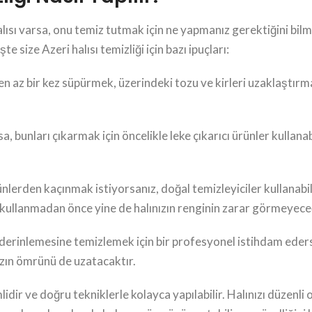
ısı varsa, onu temiz tutmak için ne yapmanız gerektiğini bilmek
e size Azeri halısı temizliği için bazı ipuçları:
 en az bir kez süpürmek, üzerindeki tozu ve kirleri uzaklaştır
rsa, bunları çıkarmak için öncelikle leke çıkarıcı ürünler kullan
nlerden kaçınmak istiyorsanız, doğal temizleyiciler kullanabil
ri kullanmadan önce yine de halınızın renginin zarar görmeyec
ı derinlemesine temizlemek için bir profesyonel istihdam eders
ızın ömrünü de uzatacaktır.
idir ve doğru tekniklerle kolayca yapılabilir. Halınızı düzenli 