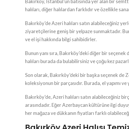
Bakırköy, İstanbul’un batısında yer alan bir semt
halıları, diğer halılardan farklıdır ve özellikle san
Bakırköy’de Azeri halıları satın alabileceğiniz ye
ziyaretçilerine geniş bir yelpaze sunmaktadır. B
ve el işi hakkında bilgi sahibidirler.
Bunun yanı sıra, Bakırköy’deki diğer bir seçenek de
halıları burada da bulabilirsiniz ve çoğu kez pazarl
Son olarak, Bakırköy’deki bir başka seçenek de Zey
koleksiyonun bir parçasıdır. Burada, el yapımı ve yü
Bakırköy’de, Azeri halıları satın alabileceğiniz b
arasındadır. Eğer Azerbaycan kültürüne ilgi duyu
her mağaza ve dükkanın fiyatları farklı olabilec
Bakırköy Azeri Halısı Temiz