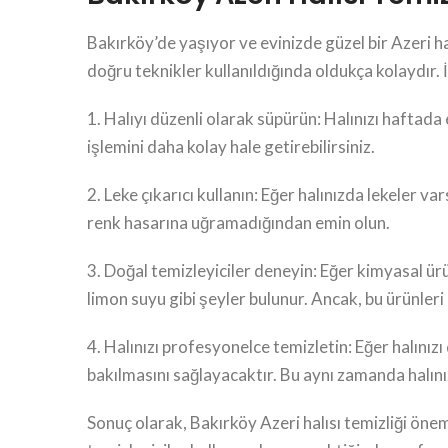
Bakırköy’de yaşıyor ve evinizde güzel bir Azeri hal
doğru teknikler kullanıldığında oldukça kolaydır. İşt
1. Halıyı düzenli olarak süpürün: Halınızı haftada
işlemini daha kolay hale getirebilirsiniz.
2. Leke çıkarıcı kullanın: Eğer halınızda lekeler va
renk hasarına uğramadığından emin olun.
3. Doğal temizleyiciler deneyin: Eğer kimyasal ürü
limon suyu gibi şeyler bulunur. Ancak, bu ürünle
4. Halınızı profesyonelce temizletin: Eğer halınız
bakılmasını sağlayacaktır. Bu aynı zamanda halın
Sonuç olarak, Bakırköy Azeri halısı temizliği öneml