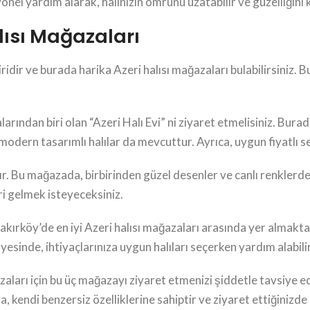
nel yardım alarak, halınızın ömrünü uzatabilir ve güzelliğini k
alısı Mağazaları
ridir ve burada harika Azeri halısı mağazaları bulabilirsiniz.
arından biri olan “Azeri Halı Evi” ni ziyaret etmelisiniz. Burada,
, modern tasarımlı halılar da mevcuttur. Ayrıca, uygun fiyatlı
r. Bu mağazada, birbirinden güzel desenler ve canlı renklerde h
i gelmek isteyeceksiniz.
kırköy’de en iyi Azeri halısı mağazaları arasında yer almaktad
ayesinde, ihtiyaçlarınıza uygun halıları seçerken yardım alabilir
zaları için bu üç mağazayı ziyaret etmenizi şiddetle tavsiye ed
, kendi benzersiz özelliklerine sahiptir ve ziyaret ettiğinizd