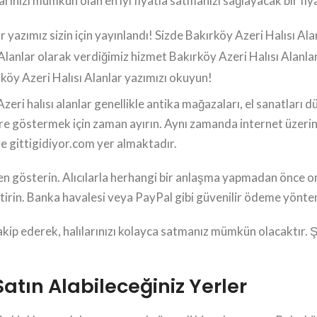
larınızı mümkün olan en iyi fiyatla satmanızı sağlayacak bir fiya
yazımız sizin için yayınlandı! Sizde Bakırköy Azeri Halısı Alan
Alanlar olarak verdiğimiz hizmet Bakırköy Azeri Halısı Alanlar
rköy Azeri Halısı Alanlar yazımızı okuyun!
zeri halısı alanlar genellikle antika mağazaları, el sanatları d
lere göstermek için zaman ayırın. Aynı zamanda internet üzerin
e gittigidiyor.com yer almaktadır.
en gösterin. Alıcılarla herhangi bir anlaşma yapmadan önce on
eştirin. Banka havalesi veya PayPal gibi güvenilir ödeme yönte
 takip ederek, halılarınızı kolayca satmanız mümkün olacaktır. Ş
Satın Alabileceğiniz Yerler