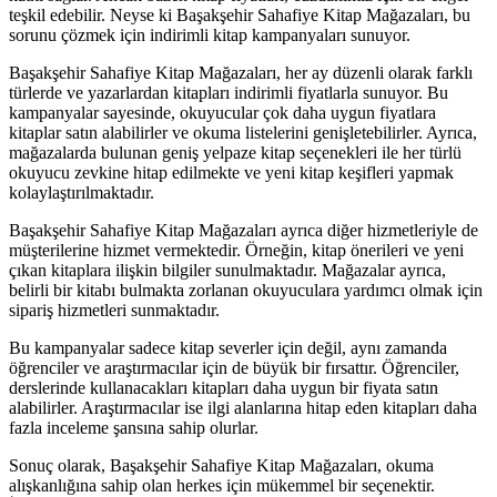
teşkil edebilir. Neyse ki Başakşehir Sahafiye Kitap Mağazaları, bu
sorunu çözmek için indirimli kitap kampanyaları sunuyor.
Başakşehir Sahafiye Kitap Mağazaları, her ay düzenli olarak farklı
türlerde ve yazarlardan kitapları indirimli fiyatlarla sunuyor. Bu
kampanyalar sayesinde, okuyucular çok daha uygun fiyatlara
kitaplar satın alabilirler ve okuma listelerini genişletebilirler. Ayrıca,
mağazalarda bulunan geniş yelpaze kitap seçenekleri ile her türlü
okuyucu zevkine hitap edilmekte ve yeni kitap keşifleri yapmak
kolaylaştırılmaktadır.
Başakşehir Sahafiye Kitap Mağazaları ayrıca diğer hizmetleriyle de
müşterilerine hizmet vermektedir. Örneğin, kitap önerileri ve yeni
çıkan kitaplara ilişkin bilgiler sunulmaktadır. Mağazalar ayrıca,
belirli bir kitabı bulmakta zorlanan okuyuculara yardımcı olmak için
sipariş hizmetleri sunmaktadır.
Bu kampanyalar sadece kitap severler için değil, aynı zamanda
öğrenciler ve araştırmacılar için de büyük bir fırsattır. Öğrenciler,
derslerinde kullanacakları kitapları daha uygun bir fiyata satın
alabilirler. Araştırmacılar ise ilgi alanlarına hitap eden kitapları daha
fazla inceleme şansına sahip olurlar.
Sonuç olarak, Başakşehir Sahafiye Kitap Mağazaları, okuma
alışkanlığına sahip olan herkes için mükemmel bir seçenektir.