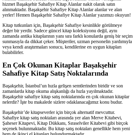
hizmet Başakşehir Sahafiye Kitap Alanlar nakit olarak satın
alınmaktadır. Başakşehir Sahafiye Kitap Alanlar alanlar ve alan
yerler! Hemen Başakşehir Sahafiye Kitap Alanlar yazımızı okuyun!
Kitap tutkunları için, Başakşehir Sahafiye kesinlikle görülmeye
değer bir yerdir. Sadece güncel kitap koleksiyonu değil, aynı
zamanda antika kitaplarının yanı sıra farklı konularda geniş bir seçim
sunmasıyla da dikkat çeker. Müşteriler, uzman personelin yardımıyla
veya kendi araştırmaları sonucu, kendilerine en uygun kitapları
bulabilirler.
En Çok Okunan Kitaplar Başakşehir
Sahafiye Kitap Satış Noktalarında
Başakşehir, İstanbul’un hızla gelişen semtlerinden biridir ve son
zamanlarda kitap okuma alışkanlığı da hızla yayılmaktadır.
Başakşehir sahafiye kitap satış noktalarında en çok okunan kitaplar
nelerdir? İşte bu makalede sizlere odaklanacağımız konu budur.
Başakşehir’de kitapseverler için birçok alternatif mevcuttur.
Sahafiye kitap satış noktaları arasında yer alan Merve Kitabevi,
Şaheser Kitapevi, Kitap Dükkanı, Sıraselviler Kitabevi gibi birçok
seçenek bulunmaktadır. Bu kitap satış noktaları genellikle hem yeni
hem de ikinci el kitapları bulundurmaktadır.