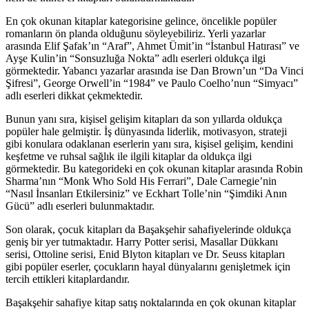
En çok okunan kitaplar kategorisine gelince, öncelikle popüler
romanların ön planda olduğunu söyleyebiliriz. Yerli yazarlar
arasında Elif Şafak’ın “Araf”, Ahmet Ümit’in “İstanbul Hatırası” ve
Ayşe Kulin’in “Sonsuzluğa Nokta” adlı eserleri oldukça ilgi
görmektedir. Yabancı yazarlar arasında ise Dan Brown’un “Da Vinci
Şifresi”, George Orwell’in “1984” ve Paulo Coelho’nun “Simyacı”
adlı eserleri dikkat çekmektedir.
Bunun yanı sıra, kişisel gelişim kitapları da son yıllarda oldukça
popüler hale gelmiştir. İş dünyasında liderlik, motivasyon, strateji
gibi konulara odaklanan eserlerin yanı sıra, kişisel gelişim, kendini
keşfetme ve ruhsal sağlık ile ilgili kitaplar da oldukça ilgi
görmektedir. Bu kategorideki en çok okunan kitaplar arasında Robin
Sharma’nın “Monk Who Sold His Ferrari”, Dale Carnegie’nin
“Nasıl İnsanları Etkilersiniz” ve Eckhart Tolle’nin “Şimdiki Anın
Gücü” adlı eserleri bulunmaktadır.
Son olarak, çocuk kitapları da Başakşehir sahafiyelerinde oldukça
geniş bir yer tutmaktadır. Harry Potter serisi, Masallar Dükkanı
serisi, Ottoline serisi, Enid Blyton kitapları ve Dr. Seuss kitapları
gibi popüler eserler, çocukların hayal dünyalarını genişletmek için
tercih ettikleri kitaplardandır.
Başakşehir sahafiye kitap satış noktalarında en çok okunan kitaplar