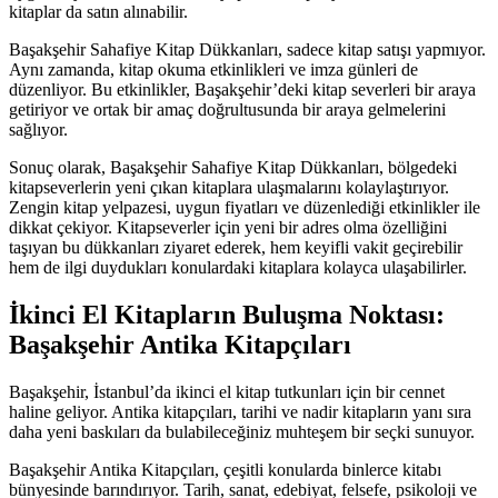
kitaplar da satın alınabilir.
Başakşehir Sahafiye Kitap Dükkanları, sadece kitap satışı yapmıyor.
Aynı zamanda, kitap okuma etkinlikleri ve imza günleri de
düzenliyor. Bu etkinlikler, Başakşehir’deki kitap severleri bir araya
getiriyor ve ortak bir amaç doğrultusunda bir araya gelmelerini
sağlıyor.
Sonuç olarak, Başakşehir Sahafiye Kitap Dükkanları, bölgedeki
kitapseverlerin yeni çıkan kitaplara ulaşmalarını kolaylaştırıyor.
Zengin kitap yelpazesi, uygun fiyatları ve düzenlediği etkinlikler ile
dikkat çekiyor. Kitapseverler için yeni bir adres olma özelliğini
taşıyan bu dükkanları ziyaret ederek, hem keyifli vakit geçirebilir
hem de ilgi duydukları konulardaki kitaplara kolayca ulaşabilirler.
İkinci El Kitapların Buluşma Noktası:
Başakşehir Antika Kitapçıları
Başakşehir, İstanbul’da ikinci el kitap tutkunları için bir cennet
haline geliyor. Antika kitapçıları, tarihi ve nadir kitapların yanı sıra
daha yeni baskıları da bulabileceğiniz muhteşem bir seçki sunuyor.
Başakşehir Antika Kitapçıları, çeşitli konularda binlerce kitabı
bünyesinde barındırıyor. Tarih, sanat, edebiyat, felsefe, psikoloji ve