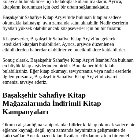
kolayca bulunabilmesi için kataloglar kullanılmaktadır. Ayrıca,
kitapların korunması için özel bir ortam sağlanmaktadır.
Başakşehir Sahafiye Kitap Arşivi’nde bulunan kitaplar sadece
okumakla kalmayıp, aynı zamanda satın alınabilir. Nadir eserlerin
fiyatları yüksek olabilir ancak kitapseverler için bu bir fırsattır.
Kitapseverler, Başakşehir Sahafiye Kitap Arşivi’ne gelerek
istedikleri kitapları bulabilirler. Ayrıca, arşivde düzenlenen
etkinliklerden haberdar olabilirler ve bu etkinliklere katılabilirler.
Sonuç olarak, Başakşehir Sahafiye Kitap Arşivi İstanbul’da bulunan
en büyük kitap arşivlerinden biridir. Burada her türlü kitabı
bulabilirsiniz. Eğer kitap okumayı seviyorsanız veya nadir eserlerle
ilgileniyorsanız, Başakşehir Sahafiye Kitap Arşivi’ni ziyaret
etmenizi tavsiye ederiz.
Başakşehir Sahafiye Kitap
Mağazalarında İndirimli Kitap
Kampanyaları
Okuma alışkanlığına sahip olanlar bilirler ki kitap okumak sadece bir
eğlence kaynağı değil, aynı zamanda beynimizin gelişmesine de
katkı sağlar. Ancak bazen kitap fiyatları, cüzdanımız için bir engel