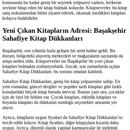
konusunda bu kadar geniş bir seçenek yelpazesi varken, herkesin
zevkine hitap eden bir kitap bulmak kolaydır. Kitapseverler, bu kitap
satış noktalarından birini ziyaret ederek, okumak istedikleri kitapları
kolayca bulabilirler.
Yeni Çıkan Kitapların Adresi: Başakşehir
Sahafiye Kitap Dükkanları
Başakşehir, son yıllarda hızla gelişen bir semt haline geldi. Bu
durum, bölgedeki alışveriş merkezleri ve mağazaların sayısında da
artışa neden oldu. Kitapseverler ise Başakşehir’de yeni çıkan
kitapları bulmakta zorlanıyorlardı. Ancak, son zamanlarda açılan
Sahafiye Kitap Dükkanları, bu sorunu ortadan kaldırdı.
Sahafiye Kitap Dükkanları, geniş bir kitap yelpazesine sahip. En
yeni romanlar, güncel dergiler ve popüler tarih kitapları gibi farklı
konulardaki birçok kitap burada mevcut. Bunun yanı sıra, çocuklar
için de özel bir bölüm var. Çocuk kitapları, etkinlik kitapları ve
boyama kitapları da dükkanın sunduğu seçenekler arasında yer
alıyor.
Ayrıca, kitapların uygun fiyatları da Sahafiye Kitap Dükkanları’nı
tercih edilir kılıyor. Kitap fiyatları, diğer kitapçılara kıyasla daha
uygun. Ayrıca, düzenli olarak yapılan kampanyalar ile indirimli