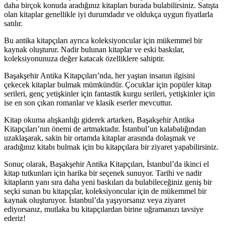
daha birçok konuda aradığınız kitapları burada bulabilirsiniz. Satışta
olan kitaplar genellikle iyi durumdadır ve oldukça uygun fiyatlarla
satılır.
Bu antika kitapçıları ayrıca koleksiyoncular için mükemmel bir
kaynak oluşturur. Nadir bulunan kitaplar ve eski baskılar,
koleksiyonunuza değer katacak özelliklere sahiptir.
Başakşehir Antika Kitapçıları’nda, her yaştan insanın ilgisini
çekecek kitaplar bulmak mümkündür. Çocuklar için popüler kitap
serileri, genç yetişkinler için fantastik kurgu serileri, yetişkinler için
ise en son çıkan romanlar ve klasik eserler mevcuttur.
Kitap okuma alışkanlığı giderek artarken, Başakşehir Antika
Kitapçıları’nın önemi de artmaktadır. İstanbul’un kalabalığından
uzaklaşarak, sakin bir ortamda kitaplar arasında dolaşmak ve
aradığınız kitabı bulmak için bu kitapçılara bir ziyaret yapabilirsiniz.
Sonuç olarak, Başakşehir Antika Kitapçıları, İstanbul’da ikinci el
kitap tutkunları için harika bir seçenek sunuyor. Tarihi ve nadir
kitapların yanı sıra daha yeni baskıları da bulabileceğiniz geniş bir
seçki sunan bu kitapçılar, koleksiyoncular için de mükemmel bir
kaynak oluşturuyor. İstanbul’da yaşıyorsanız veya ziyaret
ediyorsanız, mutlaka bu kitapçılardan birine uğramanızı tavsiye
ederiz!