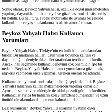
tutturulması sağlanır ve halının daha dayanıklı olmasını sağlar.
Sonuç olarak, Beykoz Yahyalı halısı, özellikle doğal malzemelerden
yapılmış, dayanıklı, anti-bakteriyel ve güzel tasarımlarla süslenmiş
bir halıdır. Bu halı türü, evdeki mobilyalar ile uyumlu bir şekilde
kullanılabilir ve yaşam alanlarına sıcak bir atmosfer katar.
Beykoz Yahyalı Halısı Kullanıcı
Yorumları
Beykoz Yahyalı Halısı, Türkiye’nin en ünlü halı markalarından
biridir. Bu markanın halıları, uzun yıllar boyunca kalitesi ve
dayanıklılığı nedeniyle tüketiciler tarafından tercih edilmektedir.
Ancak, halı seçiminde kullanıcı deneyimi çok önemlidir. İşte bu
nedenle Beykoz Yahyalı Halısı kullanıcı yorumlarına göz atmak,
alışveriş yapmadan önce yapılması gereken önemli bir adımdır.
Kullanıcıların yorumlarında sıkça belirttiği şeylerden biri, Beykoz
Yahyalı Halılarının kaliteli malzemelerden yapılmış olmasıdır.
Ayrıca, desenleri ve renkleriyle de oldukça zarif görünmektedirler.
Kullanıcılar ayrıca bu halıların kolay temizlenebilmesinden ve uzun
ömürlü olmalarından da memnun kalmaktadırlar.
Bazı kullanıcılar, Beykoz Yahyalı Halılarının fiyatının diğer