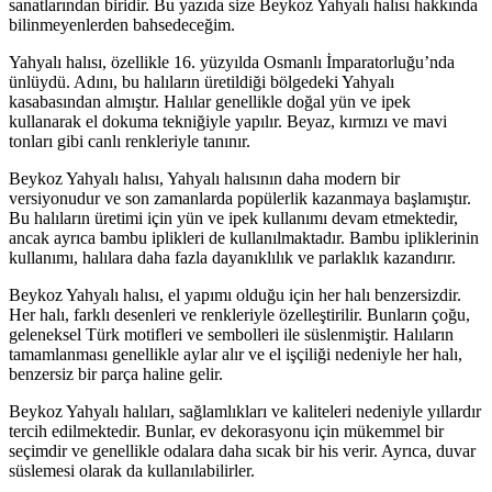
sanatlarından biridir. Bu yazıda size Beykoz Yahyalı halısı hakkında
bilinmeyenlerden bahsedeceğim.
Yahyalı halısı, özellikle 16. yüzyılda Osmanlı İmparatorluğu’nda
ünlüydü. Adını, bu halıların üretildiği bölgedeki Yahyalı
kasabasından almıştır. Halılar genellikle doğal yün ve ipek
kullanarak el dokuma tekniğiyle yapılır. Beyaz, kırmızı ve mavi
tonları gibi canlı renkleriyle tanınır.
Beykoz Yahyalı halısı, Yahyalı halısının daha modern bir
versiyonudur ve son zamanlarda popülerlik kazanmaya başlamıştır.
Bu halıların üretimi için yün ve ipek kullanımı devam etmektedir,
ancak ayrıca bambu iplikleri de kullanılmaktadır. Bambu ipliklerinin
kullanımı, halılara daha fazla dayanıklılık ve parlaklık kazandırır.
Beykoz Yahyalı halısı, el yapımı olduğu için her halı benzersizdir.
Her halı, farklı desenleri ve renkleriyle özelleştirilir. Bunların çoğu,
geleneksel Türk motifleri ve sembolleri ile süslenmiştir. Halıların
tamamlanması genellikle aylar alır ve el işçiliği nedeniyle her halı,
benzersiz bir parça haline gelir.
Beykoz Yahyalı halıları, sağlamlıkları ve kaliteleri nedeniyle yıllardır
tercih edilmektedir. Bunlar, ev dekorasyonu için mükemmel bir
seçimdir ve genellikle odalara daha sıcak bir his verir. Ayrıca, duvar
süslemesi olarak da kullanılabilirler.