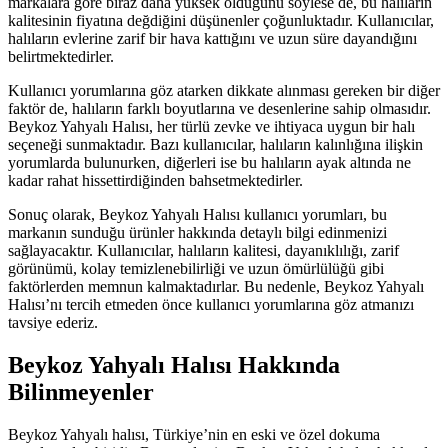
markalara göre biraz daha yüksek olduğunu söylese de, bu halıların
kalitesinin fiyatına değdiğini düşünenler çoğunluktadır. Kullanıcılar,
halıların evlerine zarif bir hava kattığını ve uzun süre dayandığını
belirtmektedirler.
Kullanıcı yorumlarına göz atarken dikkate alınması gereken bir diğer
faktör de, halıların farklı boyutlarına ve desenlerine sahip olmasıdır.
Beykoz Yahyalı Halısı, her türlü zevke ve ihtiyaca uygun bir halı
seçeneği sunmaktadır. Bazı kullanıcılar, halıların kalınlığına ilişkin
yorumlarda bulunurken, diğerleri ise bu halıların ayak altında ne
kadar rahat hissettirdiğinden bahsetmektedirler.
Sonuç olarak, Beykoz Yahyalı Halısı kullanıcı yorumları, bu
markanın sunduğu ürünler hakkında detaylı bilgi edinmenizi
sağlayacaktır. Kullanıcılar, halıların kalitesi, dayanıklılığı, zarif
görünümü, kolay temizlenebilirliği ve uzun ömürlülüğü gibi
faktörlerden memnun kalmaktadırlar. Bu nedenle, Beykoz Yahyalı
Halısı’nı tercih etmeden önce kullanıcı yorumlarına göz atmanızı
tavsiye ederiz.
Beykoz Yahyalı Halısı Hakkında
Bilinmeyenler
Beykoz Yahyalı halısı, Türkiye’nin en eski ve özel dokuma