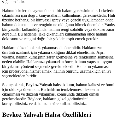
sağlanmalıdır.
Halının lekeleri de ayrıca önemli bir bakım gereksinimidir. Lekelerin
çıkarılması için doğru kimyasalların kullanılması gerekmektedir. Halı
üzerine herhangi bir kimyasal sprey veya çözelti uygulamadan önce,
halının dokusunun ve renginin ne olduğunu bilmek önemlidir. Yanlış
kimyasallar kullanıldığında, halının rengi solabilir veya dokusu zarar
görebilir. Bu nedenle, leke çıkarıcıları kullanmadan önce halının
dokusunu ve rengini doğru bir şekilde tespit etmek gerekir.
Halıların düzenli olarak yıkanması da önemlidir. Halılarınızın
ömrünü uzatmak için yıkama sıklığına dikkat etmelisiniz. Aşırı
yıkama, halının kumaşının zarar görmesine ve renklerinin solmasına
neden olabilir. Halılarınızı yıkamadan önce, halının yapısına uygun
bir yıkama yöntemi seçmeniz gerekmektedir. Halıların yıkanması
için profesyonel hizmet almak, halının ömrünü uzatmak için en iyi
seçeneklerden biridir.
Sonuç olarak, Beykoz Yahyalı halısı bakımı, halının kalitesi ve ömrü
için oldukça önemlidir. Bu halıların temizlenmesi, lekelerin
çıkarılması ve düzenli yıkanması konusunda dikkatli olmak
gerekmektedir. Böylece, halıların güzel görünümünü
koruyabilirsiniz ve daha uzun süre kullanabilirsiniz.
Beykoz Yahyalı Halısı Özellikleri