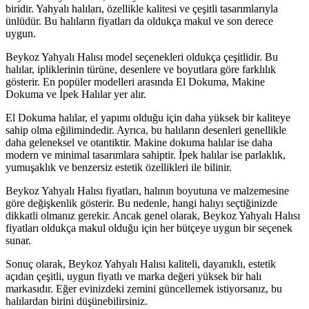
biridir. Yahyalı halıları, özellikle kalitesi ve çeşitli tasarımlarıyla
ünlüdür. Bu halıların fiyatları da oldukça makul ve son derece
uygun.
Beykoz Yahyalı Halısı model seçenekleri oldukça çeşitlidir. Bu
halılar, ipliklerinin türüne, desenlere ve boyutlara göre farklılık
gösterir. En popüler modelleri arasında El Dokuma, Makine
Dokuma ve İpek Halılar yer alır.
El Dokuma halılar, el yapımı olduğu için daha yüksek bir kaliteye
sahip olma eğilimindedir. Ayrıca, bu halıların desenleri genellikle
daha geleneksel ve otantiktir. Makine dokuma halılar ise daha
modern ve minimal tasarımlara sahiptir. İpek halılar ise parlaklık,
yumuşaklık ve benzersiz estetik özellikleri ile bilinir.
Beykoz Yahyalı Halısı fiyatları, halının boyutuna ve malzemesine
göre değişkenlik gösterir. Bu nedenle, hangi halıyı seçtiğinizde
dikkatli olmanız gerekir. Ancak genel olarak, Beykoz Yahyalı Halısı
fiyatları oldukça makul olduğu için her bütçeye uygun bir seçenek
sunar.
Sonuç olarak, Beykoz Yahyalı Halısı kaliteli, dayanıklı, estetik
açıdan çeşitli, uygun fiyatlı ve marka değeri yüksek bir halı
markasıdır. Eğer evinizdeki zemini güncellemek istiyorsanız, bu
halılardan birini düşünebilirsiniz.