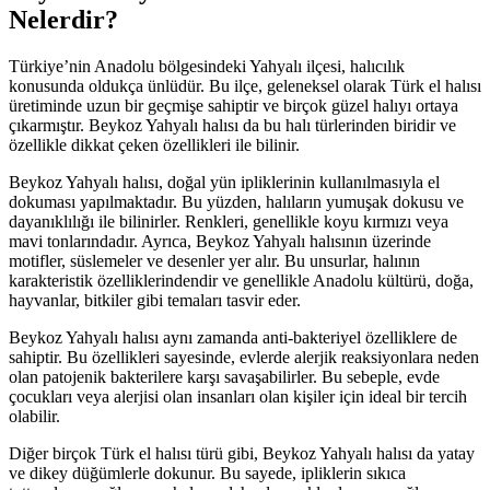
Nelerdir?
Türkiye’nin Anadolu bölgesindeki Yahyalı ilçesi, halıcılık
konusunda oldukça ünlüdür. Bu ilçe, geleneksel olarak Türk el halısı
üretiminde uzun bir geçmişe sahiptir ve birçok güzel halıyı ortaya
çıkarmıştır. Beykoz Yahyalı halısı da bu halı türlerinden biridir ve
özellikle dikkat çeken özellikleri ile bilinir.
Beykoz Yahyalı halısı, doğal yün ipliklerinin kullanılmasıyla el
dokuması yapılmaktadır. Bu yüzden, halıların yumuşak dokusu ve
dayanıklılığı ile bilinirler. Renkleri, genellikle koyu kırmızı veya
mavi tonlarındadır. Ayrıca, Beykoz Yahyalı halısının üzerinde
motifler, süslemeler ve desenler yer alır. Bu unsurlar, halının
karakteristik özelliklerindendir ve genellikle Anadolu kültürü, doğa,
hayvanlar, bitkiler gibi temaları tasvir eder.
Beykoz Yahyalı halısı aynı zamanda anti-bakteriyel özelliklere de
sahiptir. Bu özellikleri sayesinde, evlerde alerjik reaksiyonlara neden
olan patojenik bakterilere karşı savaşabilirler. Bu sebeple, evde
çocukları veya alerjisi olan insanları olan kişiler için ideal bir tercih
olabilir.
Diğer birçok Türk el halısı türü gibi, Beykoz Yahyalı halısı da yatay
ve dikey düğümlerle dokunur. Bu sayede, ipliklerin sıkıca