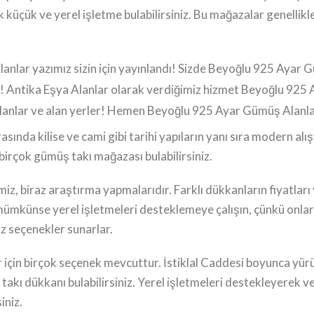
küçük ve yerel işletme bulabilirsiniz. Bu mağazalar genellikle
ar yazımız sizin için yayınlandı! Sizde Beyoğlu 925 Ayar Gümü
 Antika Eşya Alanlar olarak verdiğimiz hizmet Beyoğlu 925 A
lanlar ve alan yerler! Hemen Beyoğlu 925 Ayar Gümüş Alanla
nda kilise ve cami gibi tarihi yapıların yanı sıra modern alışv
irçok gümüş takı mağazası bulabilirsiniz.
, biraz araştırma yapmalarıdır. Farklı dükkanların fiyatları v
, mümkünse yerel işletmeleri desteklemeye çalışın, çünkü onlar 
z seçenekler sunarlar.
 için birçok seçenek mevcuttur. İstiklal Caddesi boyunca y
kı dükkanı bulabilirsiniz. Yerel işletmeleri destekleyerek ve 
iniz.