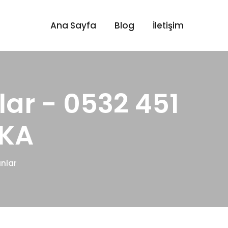
Ana Sayfa
Blog
İletişim
ar - 0532 451
İKA
nlar