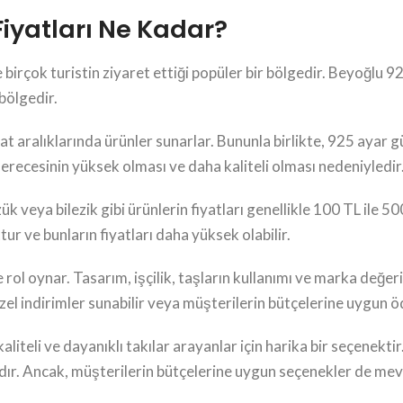
iyatları Ne Kadar?
e birçok turistin ziyaret ettiği popüler bir bölgedir. Beyoğlu 
 bölgedir.
yat aralıklarında ürünler sunarlar. Bununla birlikte, 925 ayar g
erecesinin yüksek olması ve daha kaliteli olması nedeniyledir
veya bilezik gibi ürünlerin fiyatları genellikle 100 TL ile 50
ur ve bunların fiyatları daha yüksek olabilir.
ol oynar. Tasarım, işçilik, taşların kullanımı ve marka değeri g
 özel indirimler sunabilir veya müşterilerin bütçelerine uygun 
iteli ve dayanıklı takılar arayanlar için harika bir seçenektir.
ağlıdır. Ancak, müşterilerin bütçelerine uygun seçenekler de me