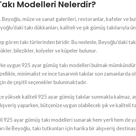
kı Modelleri Nelerdir?
ir. Beyoğlu, müze ve sanat galerileri, restoranlar, kafeler ve 
oğlu’daki takı dükkanları, kaliteli ve şık gümüş takılarıyla ün
p gören takı türlerinden biridir. Bu nedenle, Beyoğlu’daki tak
ler, bilezikler, kolyeler ve küpeler bulunur.
evke uygun 925 ayar gümüş takı modelleri bulmak mümkündür. K
likle, minimalist ve ince tasarımlı takılar son zamanlarda old
çin de çeşitli seçenekler bulunmaktadır.
ce yüksek kaliteli 925 ayar gümüş takılar sunmakla kalmaz, a
ışveriş yaparken, bütçenize uygun olabilecek şık ve kaliteli ta
eli 925 ayar gümüş takı modelleri sunarak hem yerli hem de ya
ı ile Beyoğlu, takı tutkunları için harika bir alışveriş destin