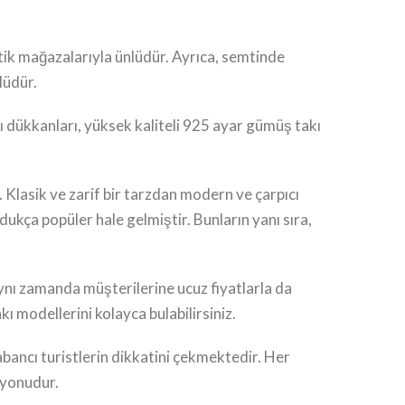
butik mağazalarıyla ünlüdür. Ayrıca, semtinde
lüdür.
ı dükkanları, yüksek kaliteli 925 ayar gümüş takı
lasik ve zarif bir tarzdan modern ve çarpıcı
ukça popüler hale gelmiştir. Bunların yanı sıra,
ynı zamanda müşterilerine ucuz fiyatlarla da
kı modellerini kolayca bulabilirsiniz.
bancı turistlerin dikkatini çekmektedir. Her
asyonudur.