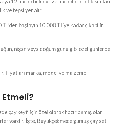
veya 12 fincan bulunur ve fincanların alt kısımları
k ve tepsi yer alır.
0 TL’den başlayıp 10.000 TL’ye kadar çıkabilir.
 düğün, nişan veya doğum günü gibi özel günlerde
dir. Fiyatları marka, model ve malzeme
 Etmeli?
de çay keyfi için özel olarak hazırlanmış olan
rler vardır. İşte, Büyükçekmece gümüş çay seti