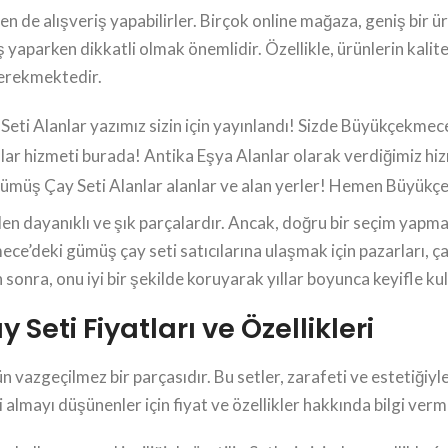
n de alışveriş yapabilirler. Birçok online mağaza, geniş bir 
 yaparken dikkatli olmak önemlidir. Özellikle, ürünlerin kalit
gerekmektedir.
i Alanlar yazımız sizin için yayınlandı! Sizde Büyükçekmece
nlar hizmeti burada! Antika Eşya Alanlar olarak verdiğimiz 
Gümüş Çay Seti Alanlar alanlar ve alan yerler! Hemen Büyük
len dayanıklı ve şık parçalardır. Ancak, doğru bir seçim yapma
e’deki gümüş çay seti satıcılarına ulaşmak için pazarları, ça
 sonra, onu iyi bir şekilde koruyarak yıllar boyunca keyifle kull
ti Fiyatları ve Özellikleri
azgeçilmez bir parçasıdır. Bu setler, zarafeti ve estetiğiyle
lmayı düşünenler için fiyat ve özellikler hakkında bilgi verm