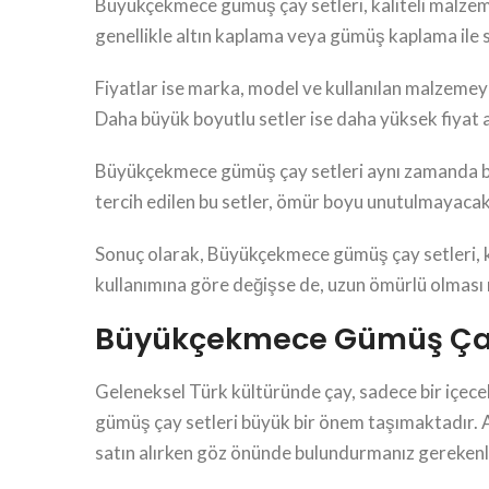
Büyükçekmece gümüş çay setleri, kaliteli malzeme ku
genellikle altın kaplama veya gümüş kaplama ile süs
Fiyatlar ise marka, model ve kullanılan malzemeye 
Daha büyük boyutlu setler ise daha yüksek fiyat a
Büyükçekmece gümüş çay setleri aynı zamanda birç
tercih edilen bu setler, ömür boyu unutulmayacak 
Sonuç olarak, Büyükçekmece gümüş çay setleri, ka
kullanımına göre değişse de, uzun ömürlü olması n
Büyükçekmece Gümüş Çay S
Geleneksel Türk kültüründe çay, sadece bir içecek
gümüş çay setleri büyük bir önem taşımaktadır. 
satın alırken göz önünde bulundurmanız gerekenl