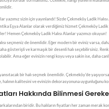
 satıcıya sorular sormalısınız. Özellikle, hangi yünlerin kullanı
emlidir.
 yazımız sizin için yayınlandı! Sizde Çekmeköy Ladik Halısı Al
tika Eşya Alanlar olarak verdiğimiz hizmet Çekmeköy Ladik Ha
erler! Hemen Çekmeköy Ladik Halısı Alanlar yazımızı okuyun!
ısı seçmeniz de önemlidir. Eğer modern bir eviniz varsa, daha 
daha gösterişli ve karmaşık bir desenli halı seçebilirsiniz. Ren
olabilir. Ama eğer evinizin rengi koyu veya sakin ise, daha canl
ansıtacak bir halı seçmek önemlidir. Çekmeköy’de yaşıyorsanız, 
ce, halının kalitesini ve evinizin dekorasyonuna uygunluğunu k
atları Hakkında Bilinmesi Gereke
arkalarından biridir. Bu halıların fiyatları her zaman merak 