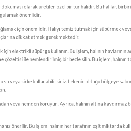
l dokuması olarak üretilen özel bir tür halıdır. Bu halılar, birbi
uygulamak önemlidir.
ağlamak için önemlidir. Halıyı temiz tutmak için süpürmek veya 
puçlarına dikkat etmek gerekmektedir.
ek için elektrikli süpürge kullanın. Bu işlem, halının havlarını
 çözeltisi ile nemlendirilmiş bir bezle silin. Bu işlem, halının 
nlu su veya sirke kullanabilirsiniz. Lekenin olduğu bölgeye sabu
ın.
ığından veya nemden koruyun. Ayrıca, halının altına kaydırmaz 
anız önerilir. Bu işlem, halının her tarafının eşit miktarda kul