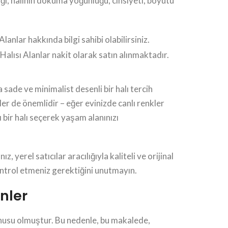
ldığı, halının dokuma yoğunluğu, cinsiyeti, boyutu
anlar hakkında bilgi sahibi olabilirsiniz.
lısı Alanlar nakit olarak satın alınmaktadır.
sade ve minimalist desenli bir halı tercih
kler de önemlidir – eğer evinizde canlı renkler
ı bir halı seçerek yaşam alanınızı
yerel satıcılar aracılığıyla kaliteli ve orijinal
ontrol etmeniz gerektiğini unutmayın.
nler
konusu olmuştur. Bu nedenle, bu makalede,