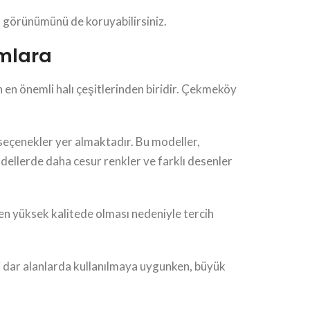
el görünümünü de koruyabilirsiniz.
ımlara
nin en önemli halı çeşitlerinden biridir. Çekmeköy
 seçenekler yer almaktadır. Bu modeller,
odellerde daha cesur renkler ve farklı desenler
men yüksek kalitede olması nedeniyle tercih
ibi dar alanlarda kullanılmaya uygunken, büyük