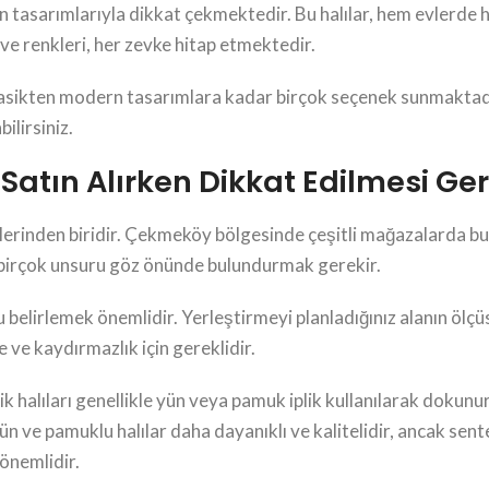
n tasarımlarıyla dikkat çekmektedir. Bu halılar, hem evlerde h
 ve renkleri, her zevke hitap etmektedir.
lasikten modern tasarımlara kadar birçok seçenek sunmaktadı
ilirsiniz.
Satın Alırken Dikkat Edilmesi Ge
neklerinden biridir. Çekmeköy bölgesinde çeşitli mağazalarda
en birçok unsuru göz önünde bulundurmak gerekir.
 belirlemek önemlidir. Yerleştirmeyi planladığınız alanın ölç
ve kaydırmazlık için gereklidir.
ik halıları genellikle yün veya pamuk iplik kullanılarak dokun
 ve pamuklu halılar daha dayanıklı ve kalitelidir, ancak sentet
önemlidir.