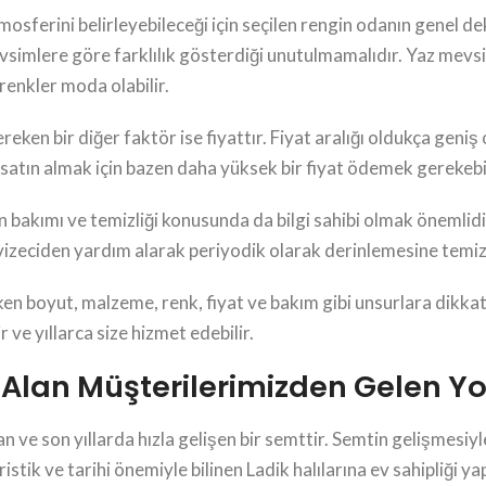
mosferini belirleyebileceği için seçilen rengin odanın genel
vsimlere göre farklılık gösterdiği unutulmamalıdır. Yaz mevsi
renkler moda olabilir.
reken bir diğer faktör ise fiyattır. Fiyat aralığı oldukça geni
ı satın almak için bazen daha yüksek bir fiyat ödemek gerekebil
nın bakımı ve temizliği konusunda da bilgi sahibi olmak önemlid
vizeciden yardım alarak periyodik olarak derinlemesine temiz
ken boyut, malzeme, renk, fiyat ve bakım gibi unsurlara dikka
r ve yıllarca size hizmet edebilir.
 Alan Müşterilerimizden Gelen Y
 ve son yıllarda hızla gelişen bir semttir. Semtin gelişmesiy
stik ve tarihi önemiyle bilinen Ladik halılarına ev sahipliği y