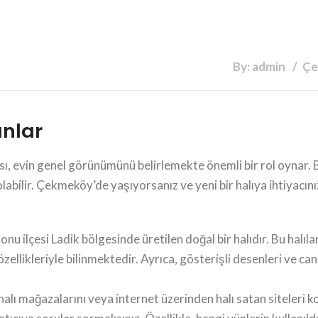
By: admin
Çe
anlar
ı, evin genel görünümünü belirlemekte önemli bir rol oynar. B
ilir. Çekmeköy’de yaşıyorsanız ve yeni bir halıya ihtiyacınız v
nu ilçesi Ladik bölgesinde üretilen doğal bir halıdır. Bu halıl
ellikleriyle bilinmektedir. Ayrıca, gösterişli desenleri ve canlı
alı mağazalarını veya internet üzerinden halı satan siteleri ko