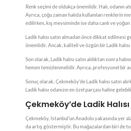
Renk seçimi de oldukça önemlidir. Halı, odanın at
Ayrıca, çoğu zaman halıda kullanılan renklerin me
edilirken, kış mevsiminde ise daha canlı ve yoğun 
Ladik halısı satın almadan önce dikkat edilmesi ge
önemlidir. Ancak, kaliteli ve özgün bir Ladik halıs
Son olarak, Ladik halısı satın aldıktan sonra halı
hemen temizlenmelidir. Ayrıca, profesyonel bir a
Sonuç olarak, Çekmeköy’de Ladik halısı satın alır
Ladik halısı odanızın en özel parçası haline gelebili
Çekmeköy’de Ladik Halısı
Çekmeköy, İstanbul’un Anadolu yakasında yer alan
da artış göstermiştir. Bu mağazalardan biri de turi