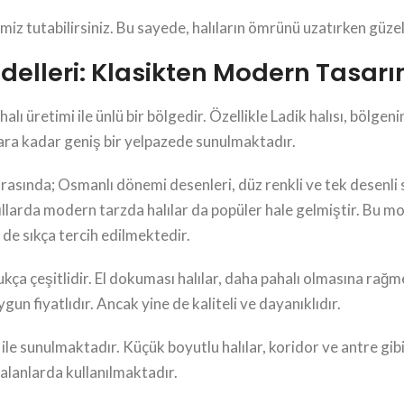
temiz tutabilirsiniz. Bu sayede, halıların ömrünü uzatırken güz
delleri: Klasikten Modern Tasar
alı üretimi ile ünlü bir bölgedir. Özellikle Ladik halısı, bölge
lara kadar geniş bir yelpazede sunulmaktadır.
arasında; Osmanlı dönemi desenleri, düz renkli ve tek desenli
yıllarda modern tarzda halılar da popüler hale gelmiştir. Bu m
r de sıkça tercih edilmektedir.
ukça çeşitlidir. El dokuması halılar, daha pahalı olmasına rağ
un fiyatlıdır. Ancak yine de kaliteli ve dayanıklıdır.
i ile sunulmaktadır. Küçük boyutlu halılar, koridor ve antre g
 alanlarda kullanılmaktadır.