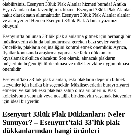
olabilirsiniz. Esenyurt 33lük Plak Alanlar hizmeti burada! Antika
Eşya Alanlar olarak verdiğimiz hizmet Esenyurt 33lük Plak Alanlar
nakit olarak satın alınmaktadır. Esenyurt 33lük Plak Alanlar alanlar
ve alan yerler! Hemen Esenyurt 33lük Plak Alanlar yazımızı
okuyun!
Esenyurt’ta bulunan 33’lük plak alanlarına gitmek için herhangi bir
müzikseverin aklında bulundurması gereken bazı şeyler vardır.
Öncelikle, plakların orijinalliğini kontrol etmek önemlidir. Ayrıca,
fiyatlar konusunda araştırma yapmak ve farklı dükkanları
kıyaslamak akıllıca olacaktır. Son olarak, alınacak plakların
müşterinin beğendiği türde olması ve müzik zevkine uygun olması
önemlidir.
Esenyurt’taki 33’lük plak alanları, eski plakların değerini bilmek
isteyenler için harika bir seçenektir. Müzikseverlerin burayı ziyaret
etmeleri ve kaliteli eski plaklara sahip olmaları önerilir. Plak
koleksiyonu yapmak veya nostaljik bir deneyim yaşamak isteyenler
için ideal bir yerdir.
Esenyurt 33lük Plak Dükkanları: Neler
Sunuyor? – Esenyurt’taki 33’lük plak
dükkanlarından hangi ürünleri