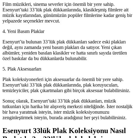
Film müzikleri, sinema severler için önemli bir yere sahip.
Esenyurt’taki 33’lük plak dükkanlarında, klasikleşmiş filmlere ait
müzik kayıtlarından, günümüzün popüler filmlerine kadar geniş bir
yelpazede seçenekler mevcut.
4. Yeni Basım Plaklar
Esenyurt’ta bulunan 33’lük plak dükkanları sadece eski plakları
değil, aynı zamanda yeni basım plakları da satıyor. Yeni çıkan
albümler, yeniden basılan klasikler ve hatta sınırlı sayıda üretilen
özel baskılar da bu dükkanlarda bulunabilir.
5. Plak Aksesuarları
Plak koleksiyonerleri için aksesuarlar da önemli bir yere sahip.
Esenyurt’taki 33’lük plak dükkanlarında, plak koruyucuları,
temizleyiciler, plak çıkartmaları gibi birçok aksesuar bulabilirsiniz.
Sonuç olarak, Esenyurt’taki 33’lük plak dükkanları, müzik
tutkunları için harika bir alışveriş merkezi niteliğinde. İster nostaljik
bir hava yaratmak isteyin, ister müzik koleksiyonunuzu
zenginleştirmek isteyin, burada aradığınız her şeyi bulabilirsiniz.
Esenyurt 33lük Plak Koleksiyonu Nasıl