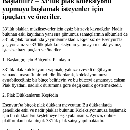
Başlatılır? – 33’lük plak koleksiyonu
yapmaya başlamak isteyenler için
ipuçları ve öneriler.
33’lük plaklar, müzikseverler için eşsiz bir zevk kaynağıdır. Nadir
bulunan eski kayıtların yanı sıra günümüz sanatçılarının albümleri de
33’lük plak formatında yayımlanmaktadır. Eğer siz de Esenyurt’ta
yaşıyorsanız ve 33’lük plak koleksiyonu yapmaya meraklıysanız,
işte size bazı ipuçları ve öneriler.
1. Başlangıç İçin Bütçenizi Planlayın
33’lük plak koleksiyonu yapmak, yalnızca zevkli değil aynı
zamanda masraflı bir hobidir. İlk olarak, koleksiyonunuza
ayırabileceğiniz bir bütçe belirleyin ve bu bütçeyi aşmamaya çalışın.
Plak fiyatları, nadirlik durumuna göre değişkenlik göstermektedir.
2. Plak Dükkanlarını Keşfedin
Esenyurt’ta birçok plak dükkanı mevcuttur. Bu dükkanlarda
genellikle eski ve nadir plaklar bulunur. Koleksiyonunuza başlamak
için bu dükkanları keşfetmeye başlayabilirsiniz. Ayrıca, online
platformlarda da birçok 33’lük plak satışı yapılmaktadır.