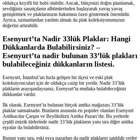
oldukça keyifli bir hobi olabilir. Ancak, bütçenizi doğru planlamak,
sevdiğiniz sanatçıların albümlerinden başlayarak yavaş yavaş
genişletmek ve plaklarınızın bakımına özen göstermek önemlidir.
Ayrıca, uzmanlardan yardım almak da plak koleksiyonunuzun
değerini artırabilir.
Esenyurt’ta Nadir 33lük Plaklar: Hangi
Dükkanlarda Bulabilirsiniz? –
Esenyurt’ta nadir bulunan 33’lük plakları
bulabileceğiniz dükkanların listesi.
Esenyurt, İstanbul’un hızla gelişen bir ilçesi ve eski plak
koleksiyoncuları için de oldukça cazip bir yerdir. Nadir 33’lük
plakların arayışındaysanız, Esenyurt’ta mutlaka bulabileceğiniz
dükkanlar vardır.
İlk olarak, Esenyurt’ta bulunan birçok antika mağazası 33’lük
plaklar satmaktadır. Bunların arasında en popüler olanları Esenyurt
Antikacılar Çarşısı ve Beylikdüzü Antika Pazarı’dır. Bu yerlerde
çeşitli müzik türlerinde nadir 33’lük plakların yanı sıra diğer antika
eşyalar da bulabilirsiniz.
Bunun yanı sıra, eski eşya pazarları da nadir plakların satıldığı yerler