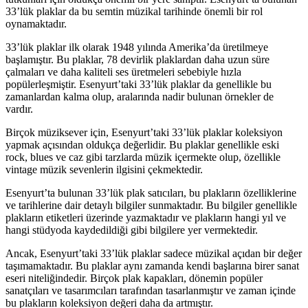
33’lük plaklar da bu semtin müzikal tarihinde önemli bir rol
oynamaktadır.
33’lük plaklar ilk olarak 1948 yılında Amerika’da üretilmeye
başlamıştır. Bu plaklar, 78 devirlik plaklardan daha uzun süre
çalmaları ve daha kaliteli ses üretmeleri sebebiyle hızla
popülerleşmiştir. Esenyurt’taki 33’lük plaklar da genellikle bu
zamanlardan kalma olup, aralarında nadir bulunan örnekler de
vardır.
Birçok müziksever için, Esenyurt’taki 33’lük plaklar koleksiyon
yapmak açısından oldukça değerlidir. Bu plaklar genellikle eski
rock, blues ve caz gibi tarzlarda müzik içermekte olup, özellikle
vintage müzik sevenlerin ilgisini çekmektedir.
Esenyurt’ta bulunan 33’lük plak satıcıları, bu plakların özelliklerine
ve tarihlerine dair detaylı bilgiler sunmaktadır. Bu bilgiler genellikle
plakların etiketleri üzerinde yazmaktadır ve plakların hangi yıl ve
hangi stüdyoda kaydedildiği gibi bilgilere yer vermektedir.
Ancak, Esenyurt’taki 33’lük plaklar sadece müzikal açıdan bir değer
taşımamaktadır. Bu plaklar aynı zamanda kendi başlarına birer sanat
eseri niteliğindedir. Birçok plak kapakları, dönemin popüler
sanatçıları ve tasarımcıları tarafından tasarlanmıştır ve zaman içinde
bu plakların koleksiyon değeri daha da artmıştır.