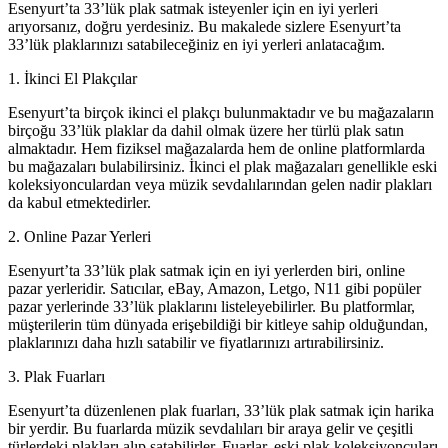
Esenyurt’ta 33’lük plak satmak isteyenler için en iyi yerleri
arıyorsanız, doğru yerdesiniz. Bu makalede sizlere Esenyurt’ta
33’lük plaklarınızı satabileceğiniz en iyi yerleri anlatacağım.
1. İkinci El Plakçılar
Esenyurt’ta birçok ikinci el plakçı bulunmaktadır ve bu mağazaların
birçoğu 33’lük plaklar da dahil olmak üzere her türlü plak satın
almaktadır. Hem fiziksel mağazalarda hem de online platformlarda
bu mağazaları bulabilirsiniz. İkinci el plak mağazaları genellikle eski
koleksiyonculardan veya müzik sevdalılarından gelen nadir plakları
da kabul etmektedirler.
2. Online Pazar Yerleri
Esenyurt’ta 33’lük plak satmak için en iyi yerlerden biri, online
pazar yerleridir. Satıcılar, eBay, Amazon, Letgo, N11 gibi popüler
pazar yerlerinde 33’lük plaklarını listeleyebilirler. Bu platformlar,
müşterilerin tüm dünyada erişebildiği bir kitleye sahip olduğundan,
plaklarınızı daha hızlı satabilir ve fiyatlarınızı artırabilirsiniz.
3. Plak Fuarları
Esenyurt’ta düzenlenen plak fuarları, 33’lük plak satmak için harika
bir yerdir. Bu fuarlarda müzik sevdalıları bir araya gelir ve çeşitli
türlerdeki plakları alıp satabilirler. Fuarlar, eski plak koleksiyoncuları