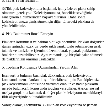
3. Yavaş Yavaş Başlayın
33’lük plak koleksiyonuna başlamak için yüzlerce plaka sahip
olmanıza gerek yok. Koleksiyonunuza, öncelikle sevdiğiniz
sanatçıların albümlerinden başlayabilirsiniz. Daha sonra,
koleksiyonunuzu genişletmek için diğer türlerdeki plaklara da
yönelebilirsiniz.
4. Plak Bakımınızı İhmal Etmeyin
Plakların korunması ve bakımı oldukça önemlidir. Plakları doğrudan
güneş ışığından uzak bir yerde saklayarak, tozlu ortamlardan uzak
tutarak ve temizleme işlemini düzenli olarak yaparak plaklarınızın
ömürlerini uzatabilirsiniz. Aynı zamanda, iyi bir plak çalar edinmek
de plaklarınızın ömrünü uzatacaktır.
5. Toplama Konusunda Uzmanlardan Yardım Alın
Esenyurt’ta bulunan bazı plak dükkanları, plak koleksiyonu
konusunda uzmanlardan oluşan bir ekibe sahiptir. Bu ekipler, size
plak koleksiyonu konusunda yardımcı olabilir ve nadir plakların
nerede bulunacağı konusunda ipuçları verebilirler. Ayrıca, sosyal
medya gruplarına katılarak da diğer plak koleksiyonu meraklılarıyla
fikir alışverişinde bulunabilirsiniz.
Sonuç olarak, Esenyurt’ta 33’lük plak koleksiyonuna başlamak