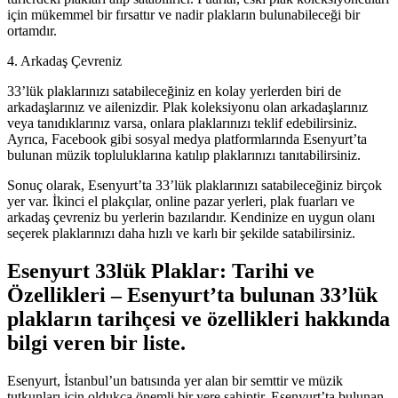
için mükemmel bir fırsattır ve nadir plakların bulunabileceği bir
ortamdır.
4. Arkadaş Çevreniz
33’lük plaklarınızı satabileceğiniz en kolay yerlerden biri de
arkadaşlarınız ve ailenizdir. Plak koleksiyonu olan arkadaşlarınız
veya tanıdıklarınız varsa, onlara plaklarınızı teklif edebilirsiniz.
Ayrıca, Facebook gibi sosyal medya platformlarında Esenyurt’ta
bulunan müzik topluluklarına katılıp plaklarınızı tanıtabilirsiniz.
Sonuç olarak, Esenyurt’ta 33’lük plaklarınızı satabileceğiniz birçok
yer var. İkinci el plakçılar, online pazar yerleri, plak fuarları ve
arkadaş çevreniz bu yerlerin bazılarıdır. Kendinize en uygun olanı
seçerek plaklarınızı daha hızlı ve karlı bir şekilde satabilirsiniz.
Esenyurt 33lük Plaklar: Tarihi ve
Özellikleri – Esenyurt’ta bulunan 33’lük
plakların tarihçesi ve özellikleri hakkında
bilgi veren bir liste.
Esenyurt, İstanbul’un batısında yer alan bir semttir ve müzik
tutkunları için oldukça önemli bir yere sahiptir. Esenyurt’ta bulunan