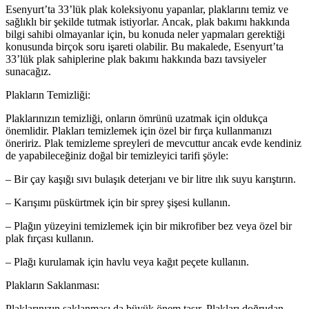
Esenyurt’ta 33’lük plak koleksiyonu yapanlar, plaklarını temiz ve
sağlıklı bir şekilde tutmak istiyorlar. Ancak, plak bakımı hakkında
bilgi sahibi olmayanlar için, bu konuda neler yapmaları gerektiği
konusunda birçok soru işareti olabilir. Bu makalede, Esenyurt’ta
33’lük plak sahiplerine plak bakımı hakkında bazı tavsiyeler
sunacağız.
Plakların Temizliği:
Plaklarınızın temizliği, onların ömrünü uzatmak için oldukça
önemlidir. Plakları temizlemek için özel bir fırça kullanmanızı
öneririz. Plak temizleme spreyleri de mevcuttur ancak evde kendiniz
de yapabileceğiniz doğal bir temizleyici tarifi şöyle:
– Bir çay kaşığı sıvı bulaşık deterjanı ve bir litre ılık suyu karıştırın.
– Karışımı püskürtmek için bir sprey şişesi kullanın.
– Plağın yüzeyini temizlemek için bir mikrofiber bez veya özel bir
plak fırçası kullanın.
– Plağı kurulamak için havlu veya kağıt peçete kullanın.
Plakların Saklanması:
Plaklarınızın saklanması da büyük önem taşır. Plakları doğrudan