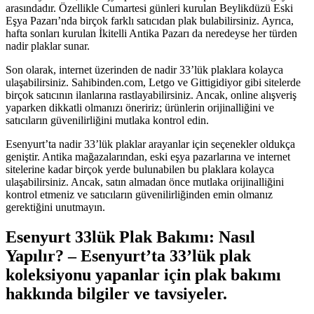
arasındadır. Özellikle Cumartesi günleri kurulan Beylikdüzü Eski
Eşya Pazarı’nda birçok farklı satıcıdan plak bulabilirsiniz. Ayrıca,
hafta sonları kurulan İkitelli Antika Pazarı da neredeyse her türden
nadir plaklar sunar.
Son olarak, internet üzerinden de nadir 33’lük plaklara kolayca
ulaşabilirsiniz. Sahibinden.com, Letgo ve Gittigidiyor gibi sitelerde
birçok satıcının ilanlarına rastlayabilirsiniz. Ancak, online alışveriş
yaparken dikkatli olmanızı öneririz; ürünlerin orijinalliğini ve
satıcıların güvenilirliğini mutlaka kontrol edin.
Esenyurt’ta nadir 33’lük plaklar arayanlar için seçenekler oldukça
geniştir. Antika mağazalarından, eski eşya pazarlarına ve internet
sitelerine kadar birçok yerde bulunabilen bu plaklara kolayca
ulaşabilirsiniz. Ancak, satın almadan önce mutlaka orijinalliğini
kontrol etmeniz ve satıcıların güvenilirliğinden emin olmanız
gerektiğini unutmayın.
Esenyurt 33lük Plak Bakımı: Nasıl
Yapılır? – Esenyurt’ta 33’lük plak
koleksiyonu yapanlar için plak bakımı
hakkında bilgiler ve tavsiyeler.