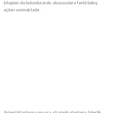
kitapları da bulundurarak, okuyuculara farklı bakış
açıları sunmaktadır.
Askeri kitapların yanı sıra, stratejik planlama, liderlik,