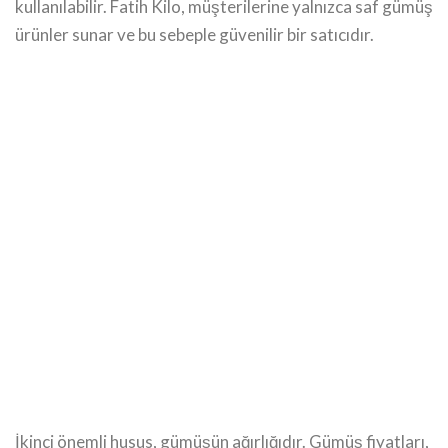
kullanılabilir. Fatih Kilo, müşterilerine yalnızca saf gümüş
ürünler sunar ve bu sebeple güvenilir bir satıcıdır.
İkinci önemli husus, gümüşün ağırlığıdır. Gümüş fiyatları,