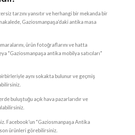
rsiz tarzını yansıtır ve herhangi bir mekanda bir
 Bu makalede, Gaziosmanpaşa’daki antika masa
umaralarını, ürün fotoğraflarını ve hatta
veya “Gaziosmanpaşa antika mobilya satıcıları”
irbirleriyle aynı sokakta bulunur ve geçmiş
ilirsiniz.
 yerde buluştuğu açık hava pazarlarıdır ve
abilirsiniz.
siniz. Facebook’un “Gaziosmanpaşa Antika
n ürünleri görebilirsiniz.