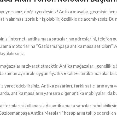
yuyorsanız, doğru yerdesiniz! Antika masalar, geçmişin benze
atın alınması zorlu bir iş olabilir, özellikle de acemiyseniz.
iniz. İnternet, antika masa satıcılarının adreslerini, telefon n
. Arama motorlarına “Gaziosmanpaşa antika masa satıcıları” 
ayabilirsiniz.
ağazalarını ziyaret etmektir. Antika mağazaları, genellikle b
 zaman ayırarak, uygun fiyatlı ve kaliteli antika masalar bulab
iyaret edebilirsiniz. Antika pazarları, farklı satıcıların aynı
arda, antika masaların yanı sıra diğer antika mobilyaları da bul
tformlarını kullanarak da antika masa satıcılarını bulabilir
Gaziosmanpaşa Antika Masaları” hesaplarını takip ederek en so