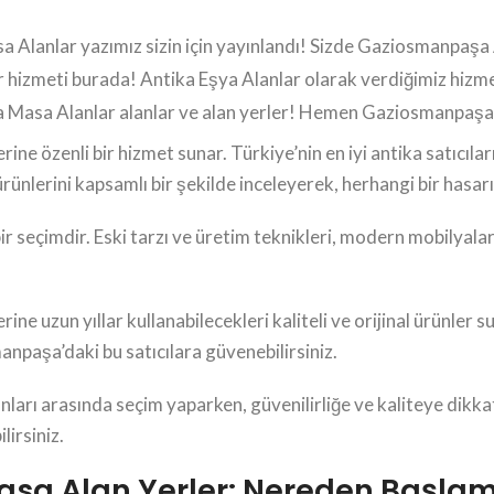
Alanlar yazımız sizin için yayınlandı! Sizde Gaziosmanpaşa A
r hizmeti burada! Antika Eşya Alanlar olarak verdiğimiz hi
a Masa Alanlar alanlar ve alan yerler! Hemen Gaziosmanpaşa
 özenli bir hizmet sunar. Türkiye’nin en iyi antika satıcıları ar
rünlerini kapsamlı bir şekilde inceleyerek, herhangi bir hasar
seçimdir. Eski tarzı ve üretim teknikleri, modern mobilyalarda
e uzun yıllar kullanabilecekleri kaliteli ve orijinal ürünler s
npaşa’daki bu satıcılara güvenebilirsiniz.
arı arasında seçim yaparken, güvenilirliğe ve kaliteye dikkat
lirsiniz.
sa Alan Yerler: Nereden Başlam