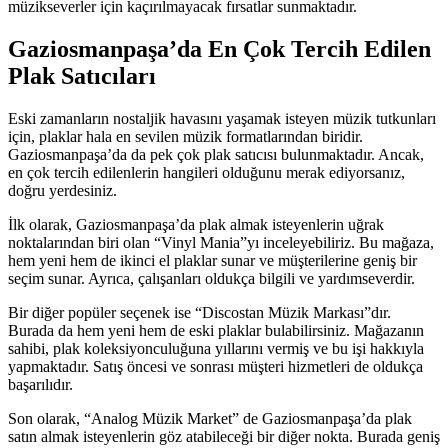
müzikseverler için kaçırılmayacak fırsatlar sunmaktadır.
Gaziosmanpaşa’da En Çok Tercih Edilen
Plak Satıcıları
Eski zamanların nostaljik havasını yaşamak isteyen müzik tutkunları
için, plaklar hala en sevilen müzik formatlarından biridir.
Gaziosmanpaşa’da da pek çok plak satıcısı bulunmaktadır. Ancak,
en çok tercih edilenlerin hangileri olduğunu merak ediyorsanız,
doğru yerdesiniz.
İlk olarak, Gaziosmanpaşa’da plak almak isteyenlerin uğrak
noktalarından biri olan “Vinyl Mania”yı inceleyebiliriz. Bu mağaza,
hem yeni hem de ikinci el plaklar sunar ve müşterilerine geniş bir
seçim sunar. Ayrıca, çalışanları oldukça bilgili ve yardımseverdir.
Bir diğer popüler seçenek ise “Discostan Müzik Markası”dır.
Burada da hem yeni hem de eski plaklar bulabilirsiniz. Mağazanın
sahibi, plak koleksiyonculuğuna yıllarını vermiş ve bu işi hakkıyla
yapmaktadır. Satış öncesi ve sonrası müşteri hizmetleri de oldukça
başarılıdır.
Son olarak, “Analog Müzik Market” de Gaziosmanpaşa’da plak
satın almak isteyenlerin göz atabileceği bir diğer nokta. Burada geniş