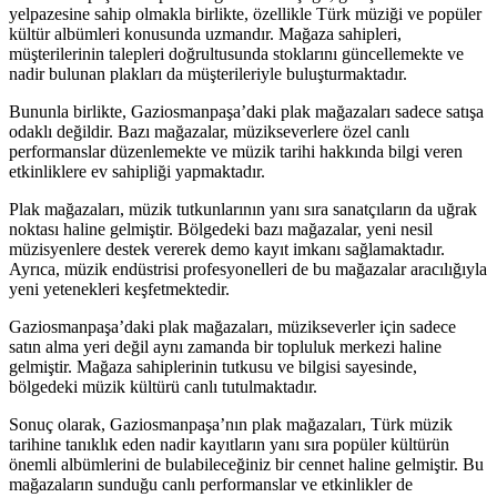
yelpazesine sahip olmakla birlikte, özellikle Türk müziği ve popüler
kültür albümleri konusunda uzmandır. Mağaza sahipleri,
müşterilerinin talepleri doğrultusunda stoklarını güncellemekte ve
nadir bulunan plakları da müşterileriyle buluşturmaktadır.
Bununla birlikte, Gaziosmanpaşa’daki plak mağazaları sadece satışa
odaklı değildir. Bazı mağazalar, müzikseverlere özel canlı
performanslar düzenlemekte ve müzik tarihi hakkında bilgi veren
etkinliklere ev sahipliği yapmaktadır.
Plak mağazaları, müzik tutkunlarının yanı sıra sanatçıların da uğrak
noktası haline gelmiştir. Bölgedeki bazı mağazalar, yeni nesil
müzisyenlere destek vererek demo kayıt imkanı sağlamaktadır.
Ayrıca, müzik endüstrisi profesyonelleri de bu mağazalar aracılığıyla
yeni yetenekleri keşfetmektedir.
Gaziosmanpaşa’daki plak mağazaları, müzikseverler için sadece
satın alma yeri değil aynı zamanda bir topluluk merkezi haline
gelmiştir. Mağaza sahiplerinin tutkusu ve bilgisi sayesinde,
bölgedeki müzik kültürü canlı tutulmaktadır.
Sonuç olarak, Gaziosmanpaşa’nın plak mağazaları, Türk müzik
tarihine tanıklık eden nadir kayıtların yanı sıra popüler kültürün
önemli albümlerini de bulabileceğiniz bir cennet haline gelmiştir. Bu
mağazaların sunduğu canlı performanslar ve etkinlikler de