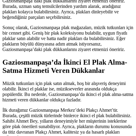
Gaziosmanpaşa’daki plak dükkanlarını ziyaret etmenizi öneririz.
Burada, uzman satış temsilcilerinden yardım alarak, aradığınız
plakları kolayca bulabilirsiniz. Ayrıca, plakları dinleyebilir ve
beğendiğiniz parçaları seçebilirsiniz.
Sonuç olarak, Gaziosmanpaşa plak mağazaları, müzik tutkunları için
bir cennet gibi. Geniş bir plak koleksiyonu bulabilir, uygun fiyatlı
plaklar satın alabilir ve hatta nadir plakları da bulabilirsiniz. Eğer
plakların büyülü dünyasına adım atmak istiyorsanız,
Gaziosmanpaşa’daki plak dükkanlarını ziyaret etmenizi öneririz.
Gaziosmanpaşa’da İkinci El Plak Alma-
Satma Hizmeti Veren Dükkanlar
Müzik tutkunları için plak satın almak, hoş bir alışveriş deneyimi
olabilir. İkinci el plaklar ise, müzikseverler arasında oldukça
popülerdir. Bu nedenle, Gaziosmanpaşa’da ikinci el plak alma-satma
hizmeti veren dükkanlar oldukça fazladır.
İlk durağımız Gaziosmanpaşa Merkez’deki Plakçı Ahmet’tir.
Burada, çeşitli müzik türlerinde binlerce ikinci el plak bulabilirsiniz.
Sahibi Ahmet Bey, yılların deneyimiyle her müşterinin isteklerine
göre plak önerileri sunabiliyor. Ayrıca, plakların durumu konusunda
da titiz davranan Plakçı Ahmet, kalitesiz ya da hasarlı plakları