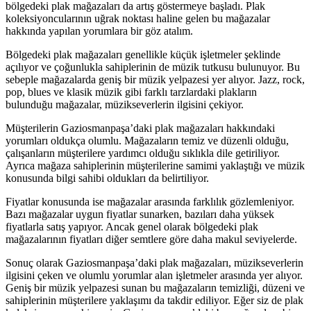
bölgedeki plak mağazaları da artış göstermeye başladı. Plak
koleksiyoncularının uğrak noktası haline gelen bu mağazalar
hakkında yapılan yorumlara bir göz atalım.
Bölgedeki plak mağazaları genellikle küçük işletmeler şeklinde
açılıyor ve çoğunlukla sahiplerinin de müzik tutkusu bulunuyor. Bu
sebeple mağazalarda geniş bir müzik yelpazesi yer alıyor. Jazz, rock,
pop, blues ve klasik müzik gibi farklı tarzlardaki plakların
bulunduğu mağazalar, müzikseverlerin ilgisini çekiyor.
Müşterilerin Gaziosmanpaşa’daki plak mağazaları hakkındaki
yorumları oldukça olumlu. Mağazaların temiz ve düzenli olduğu,
çalışanların müşterilere yardımcı olduğu sıklıkla dile getiriliyor.
Ayrıca mağaza sahiplerinin müşterilerine samimi yaklaştığı ve müzik
konusunda bilgi sahibi oldukları da belirtiliyor.
Fiyatlar konusunda ise mağazalar arasında farklılık gözlemleniyor.
Bazı mağazalar uygun fiyatlar sunarken, bazıları daha yüksek
fiyatlarla satış yapıyor. Ancak genel olarak bölgedeki plak
mağazalarının fiyatları diğer semtlere göre daha makul seviyelerde.
Sonuç olarak Gaziosmanpaşa’daki plak mağazaları, müzikseverlerin
ilgisini çeken ve olumlu yorumlar alan işletmeler arasında yer alıyor.
Geniş bir müzik yelpazesi sunan bu mağazaların temizliği, düzeni ve
sahiplerinin müşterilere yaklaşımı da takdir ediliyor. Eğer siz de plak