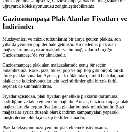
koleksiyonuna sahipseniz, Gaziosmanpaşa’daki bu mağazalara bir
uğrayarak koleksiyonunuzu zenginleştirebilirsiniz.
Gaziosmanpaşa Plak Alanlar Fiyatları ve
İndirimler
Müzisyenleri ve müzik tutkunlarını bir araya getiren plaklar, son
yıllarda yeniden popüler hale gelmiştir. Bu nedenle, plak alan
mağazalarının sayısı artmaktadır ve bu mağazaların birçoğu
Gaziosmanpaşa’da yer almaktadır.
Gaziosmanpaşa plak alan mağazalarında geniş bir seçim
bulabilirsiniz. Rock, jazz, blues, pop ve hip-hop gibi birçok farklı
türde plaklar sunarlar. Ayrıca, plak dükkanları, limitli baskılar, nadir
plaklar ve koleksiyoncular için özel sürümler gibi birçok farklı
seçenek de sunmaktadırlar.
Fiyatlar açısından, plak fiyatları genellikle plakların durumuna,
nadirliğine ve talep edilen türe bağlıdır. Ancak, Gaziosmanpaşa plak
mağazalarında uygun fiyatlarda plaklar bulmak mümkündür. Bazı
mağazalar ayrıca düzenli olarak indirim kampanyaları yaparak,
müşterilerine oldukça cazip teklifler sunarlar.
Plak koleksiyonunuza yeni bir plak eklemek istiyorsanız,