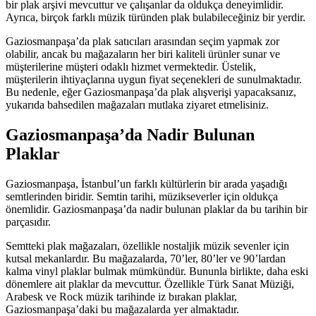
bir plak arşivi mevcuttur ve çalışanlar da oldukça deneyimlidir.
Ayrıca, birçok farklı müzik türünden plak bulabileceğiniz bir yerdir.
Gaziosmanpaşa’da plak satıcıları arasından seçim yapmak zor
olabilir, ancak bu mağazaların her biri kaliteli ürünler sunar ve
müşterilerine müşteri odaklı hizmet vermektedir. Üstelik,
müşterilerin ihtiyaçlarına uygun fiyat seçenekleri de sunulmaktadır.
Bu nedenle, eğer Gaziosmanpaşa’da plak alışverişi yapacaksanız,
yukarıda bahsedilen mağazaları mutlaka ziyaret etmelisiniz.
Gaziosmanpaşa’da Nadir Bulunan
Plaklar
Gaziosmanpaşa, İstanbul’un farklı kültürlerin bir arada yaşadığı
semtlerinden biridir. Semtin tarihi, müzikseverler için oldukça
önemlidir. Gaziosmanpaşa’da nadir bulunan plaklar da bu tarihin bir
parçasıdır.
Semtteki plak mağazaları, özellikle nostaljik müzik sevenler için
kutsal mekanlardır. Bu mağazalarda, 70’ler, 80’ler ve 90’lardan
kalma vinyl plaklar bulmak mümkündür. Bununla birlikte, daha eski
dönemlere ait plaklar da mevcuttur. Özellikle Türk Sanat Müziği,
Arabesk ve Rock müzik tarihinde iz bırakan plaklar,
Gaziosmanpaşa’daki bu mağazalarda yer almaktadır.