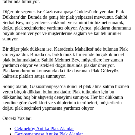
raflarında tutmuyor.
Diğer bir seçenek ise Gaziosmanpaşa Caddesi’nde yer alan Plak
Dükkanı’dır. Burada da geniş bir plak yelpazesi mevcuttur. Sahibi
Serhat Bey, müşterilere sıcakkanlı ve samimi bir hizmet sunarak,
doğru plak seçimlerine yardımcı oluyor. Ayrıca, plakların durumuna
büyük önem veriyor ve müşterilerine sağlam ve kaliteli ürünler
sunuyor.
Bir diğer plak dükkanı ise, Karadeniz Mahallesi’nde bulunan Plak
Güleryüz’dür. Burada da, farklı müzik türlerinde birçok ikinci el
plak bulunmaktadır. Sahibi Mehmet Bey, müşterilere her zaman
yardımcı oluyor ve istekleri doğrultusunda plaklar öneriyor.
Plakların durumu konusunda da titiz davranan Plak Güleryüz,
kalitesiz plakları satışa sunmuyor.
Sonuç olarak, Gaziosmanpaşa’da ikinci el plak alma-satma hizmeti
veren birçok dükkan bulunmaktadır. Plak tutkunları için bu
dükkanlar, hoş bir alışveriş deneyimi sunuyor. Her bir dükkanın
kendine göre özellikleri ve sahiplerinin tecrübeleri, müşterilerin
doğru plak seçimleri yapmasına yardımcı oluyor.
Önceki Yazılar:
Çekmeköy Antika Plak Alanlar
Gaziosmanpaşa Antika Plak Alanlar