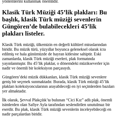
yöntemlerini kullanmak önemlidir.
Klasik Türk Müziği 45’lik plakları: Bu
başlık, klasik Türk müziği sevenlerin
Güngören’de bulabilecekleri 45’lik
plakları listeler.
Klasik Türk müziği, ülkemizin en değerli kültürel miraslarından
biridir. Bu müzik türü, yüzyıllar boyunca geleneksel olarak icra
edilmiş ve hala günümüzde de hayran kitlesine sahiptir. Eski
zamanlarda, klasik Türk müziği eserleri, plak formatında
yayınlanmıştır. Bu 45’lik plaklar, o dönemdeki müzikseverler için
nadir ve önemli bir koleksiyon parçasıydı.
Güngören’deki müzik dükkanları, klasik Türk müziği sevenlere
geniş bir seçenek sunmaktadır. Burada, klasik Türk müziği 45’lik
plakları koleksiyoncularının arayabileceği en iyi seçimlerden bazıları
yer almaktadır.
İlk olarak, Şevval Plakçılık’ta bulunan “Cici Kız” adlı plak, önemli
isimlerden olan Safiye Ayla tarafından seslendirilen unutulmaz bir
eserdir. Bu plak, klasik Türk müziği sevenlerin inceleyebileceği en
nadir parçalardan biridir.