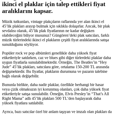
ikinci el plaklar için talep ettikleri fiyat
aralıklarını kapsar.
Müzik tutkunları, vintage plakçıların raflarında yer alan ikinci el
45’lik plakları arayıp bulmak için sıklıkla dolaşırlar. Ancak, bir plak
sevdalısı olarak, 45’lik plak fiyatlarının ne kadar değişken
olabileceğini biliyor musunuz? Güngören’deki plak satıcıları, farklı
müzik türlerindeki ikinci el plakların çeşitli fiyat aralıklarında satışa
sunulduğunu söylüyor.
Popüler rock ve pop albümleri genellikle daha yüksek fiyat
etiketleriyle satılırken, caz ve blues gibi diğer türlerdeki plaklar daha
uygun fiyatlarla sunulabilmektedir. Örneğin, The Beatles’in “Hey
Jude” 45’lik plakları, satıcılara göre, ortalama 150-200 TL arasında
değişmektedir. Bu fiyatlar, plakların durumuna ve pazarın talebine
bağlı olarak değişebilir.
Bununla birlikte, daha nadir plaklar, özellikle herhangi bir hasar
veya çizik olmaksızın iyi korunmuş olanları, çok daha yüksek fiyat
etiketleriyle satışa sunulabilir. Örneğin, Elvis Presley’in “That’s All
Right Mama” adlı 45’lik plakları 500 TL’den başlayarak daha
yüksek fiyatlara satılabilir.
Ayrıca, bazı satıcılar özel bir anlam taşıyan ve imzalı olan plakları da