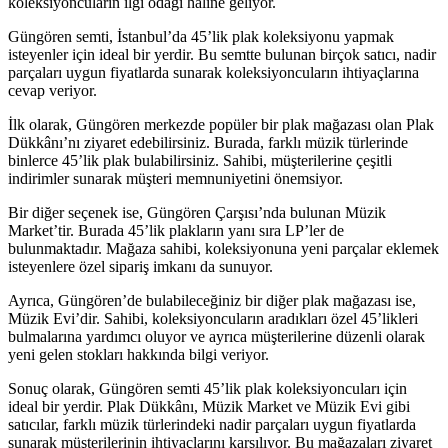
koleksiyoncuların ilgi odağı haline geliyor.
Güngören semti, İstanbul’da 45’lik plak koleksiyonu yapmak
isteyenler için ideal bir yerdir. Bu semtte bulunan birçok satıcı, nadir
parçaları uygun fiyatlarda sunarak koleksiyoncuların ihtiyaçlarına
cevap veriyor.
İlk olarak, Güngören merkezde popüler bir plak mağazası olan Plak
Dükkânı’nı ziyaret edebilirsiniz. Burada, farklı müzik türlerinde
binlerce 45’lik plak bulabilirsiniz. Sahibi, müşterilerine çeşitli
indirimler sunarak müşteri memnuniyetini önemsiyor.
Bir diğer seçenek ise, Güngören Çarşısı’nda bulunan Müzik
Market’tir. Burada 45’lik plakların yanı sıra LP’ler de
bulunmaktadır. Mağaza sahibi, koleksiyonuna yeni parçalar eklemek
isteyenlere özel sipariş imkanı da sunuyor.
Ayrıca, Güngören’de bulabileceğiniz bir diğer plak mağazası ise,
Müzik Evi’dir. Sahibi, koleksiyoncuların aradıkları özel 45’likleri
bulmalarına yardımcı oluyor ve ayrıca müşterilerine düzenli olarak
yeni gelen stokları hakkında bilgi veriyor.
Sonuç olarak, Güngören semti 45’lik plak koleksiyoncuları için
ideal bir yerdir. Plak Dükkânı, Müzik Market ve Müzik Evi gibi
satıcılar, farklı müzik türlerindeki nadir parçaları uygun fiyatlarda
sunarak müşterilerinin ihtiyaçlarını karşılıyor. Bu mağazaları ziyaret