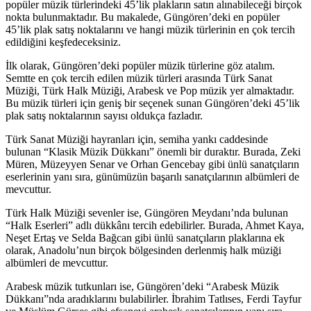
popüler müzik türlerindeki 45’lik plakların satın alınabileceği birçok
nokta bulunmaktadır. Bu makalede, Güngören’deki en popüler
45’lik plak satış noktalarını ve hangi müzik türlerinin en çok tercih
edildiğini keşfedeceksiniz.
İlk olarak, Güngören’deki popüler müzik türlerine göz atalım.
Semtte en çok tercih edilen müzik türleri arasında Türk Sanat
Müziği, Türk Halk Müziği, Arabesk ve Pop müzik yer almaktadır.
Bu müzik türleri için geniş bir seçenek sunan Güngören’deki 45’lik
plak satış noktalarının sayısı oldukça fazladır.
Türk Sanat Müziği hayranları için, semiha yankı caddesinde
bulunan “Klasik Müzik Dükkanı” önemli bir duraktır. Burada, Zeki
Müren, Müzeyyen Senar ve Orhan Gencebay gibi ünlü sanatçıların
eserlerinin yanı sıra, günümüzün başarılı sanatçılarının albümleri de
mevcuttur.
Türk Halk Müziği sevenler ise, Güngören Meydanı’nda bulunan
“Halk Eserleri” adlı dükkânı tercih edebilirler. Burada, Ahmet Kaya,
Neşet Ertaş ve Selda Bağcan gibi ünlü sanatçıların plaklarına ek
olarak, Anadolu’nun birçok bölgesinden derlenmiş halk müziği
albümleri de mevcuttur.
Arabesk müzik tutkunları ise, Güngören’deki “Arabesk Müzik
Dükkanı”nda aradıklarını bulabilirler. İbrahim Tatlıses, Ferdi Tayfur