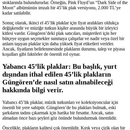
stoklarında bulundururlar. Örneğin, Pink Floyd’un “Dark Side of the
Moon” albümünün imzalı bir 45’lik plak versiyonu, 2.000 TL’ye
kadar satılabilir.
Sonuç olarak, ikinci el 45’lik plaklar için fiyat aralıkları oldukça
değişkendir ve müziğe tutkun kişiler arasında büyük bir izleyici
kitlesi vardır. Güngören’deki plak satıcıları, müşterileri için her
bütçeye uygun seçenekler sunmaya çalışırlar ve nadir veya özel bir
anlam taşıyan plaklar için daha yüksek fiyat etiketleri verirler.
Ancak, fiyatların belirlenmesinde plakların durumu, talep ve piyasa
koşulları gibi faktörler de önemli rol oynar.
Yabancı 45’lik plaklar: Bu başlık, yurt
dışından ithal edilen 45’lik plakların
Güngören’de nasıl satın alınabileceği
hakkında bilgi verir.
Yabancı 45’lik plaklar, müzik tutkunları ve koleksiyoncular için
önemli bir yere sahiptir. Güngören’de bu plakları bulmak, eski
şarkıların tadını çıkarmak için harika bir fırsattır. Ancak, satın
almadan önce bazı şeyleri göz önünde bulundurmak önemlidir.
Öncelikle, plakların kalitesi çok önemlidir. Kırık veya çizik olan bir