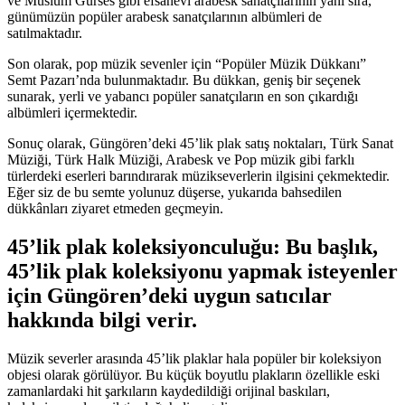
ve Müslüm Gürses gibi efsanevi arabesk sanatçılarının yanı sıra,
günümüzün popüler arabesk sanatçılarının albümleri de
satılmaktadır.
Son olarak, pop müzik sevenler için “Popüler Müzik Dükkanı”
Semt Pazarı’nda bulunmaktadır. Bu dükkan, geniş bir seçenek
sunarak, yerli ve yabancı popüler sanatçıların en son çıkardığı
albümleri içermektedir.
Sonuç olarak, Güngören’deki 45’lik plak satış noktaları, Türk Sanat
Müziği, Türk Halk Müziği, Arabesk ve Pop müzik gibi farklı
türlerdeki eserleri barındırarak müzikseverlerin ilgisini çekmektedir.
Eğer siz de bu semte yolunuz düşerse, yukarıda bahsedilen
dükkânları ziyaret etmeden geçmeyin.
45’lik plak koleksiyonculuğu: Bu başlık,
45’lik plak koleksiyonu yapmak isteyenler
için Güngören’deki uygun satıcılar
hakkında bilgi verir.
Müzik severler arasında 45’lik plaklar hala popüler bir koleksiyon
objesi olarak görülüyor. Bu küçük boyutlu plakların özellikle eski
zamanlardaki hit şarkıların kaydedildiği orijinal baskıları,