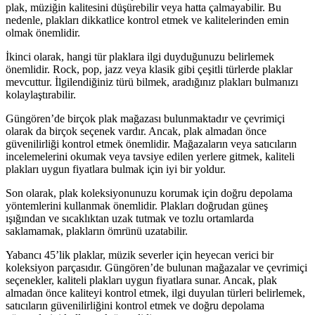
plak, müziğin kalitesini düşürebilir veya hatta çalmayabilir. Bu
nedenle, plakları dikkatlice kontrol etmek ve kalitelerinden emin
olmak önemlidir.
İkinci olarak, hangi tür plaklara ilgi duyduğunuzu belirlemek
önemlidir. Rock, pop, jazz veya klasik gibi çeşitli türlerde plaklar
mevcuttur. İlgilendiğiniz türü bilmek, aradığınız plakları bulmanızı
kolaylaştırabilir.
Güngören’de birçok plak mağazası bulunmaktadır ve çevrimiçi
olarak da birçok seçenek vardır. Ancak, plak almadan önce
güvenilirliği kontrol etmek önemlidir. Mağazaların veya satıcıların
incelemelerini okumak veya tavsiye edilen yerlere gitmek, kaliteli
plakları uygun fiyatlara bulmak için iyi bir yoldur.
Son olarak, plak koleksiyonunuzu korumak için doğru depolama
yöntemlerini kullanmak önemlidir. Plakları doğrudan güneş
ışığından ve sıcaklıktan uzak tutmak ve tozlu ortamlarda
saklamamak, plakların ömrünü uzatabilir.
Yabancı 45’lik plaklar, müzik severler için heyecan verici bir
koleksiyon parçasıdır. Güngören’de bulunan mağazalar ve çevrimiçi
seçenekler, kaliteli plakları uygun fiyatlara sunar. Ancak, plak
almadan önce kaliteyi kontrol etmek, ilgi duyulan türleri belirlemek,
satıcıların güvenilirliğini kontrol etmek ve doğru depolama