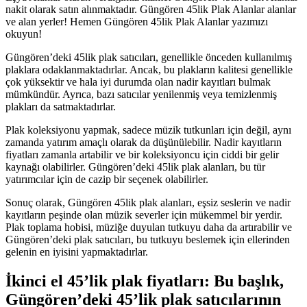
nakit olarak satın alınmaktadır. Güngören 45lik Plak Alanlar alanlar
ve alan yerler! Hemen Güngören 45lik Plak Alanlar yazımızı
okuyun!
Güngören’deki 45lik plak satıcıları, genellikle önceden kullanılmış
plaklara odaklanmaktadırlar. Ancak, bu plakların kalitesi genellikle
çok yüksektir ve hala iyi durumda olan nadir kayıtları bulmak
mümkündür. Ayrıca, bazı satıcılar yenilenmiş veya temizlenmiş
plakları da satmaktadırlar.
Plak koleksiyonu yapmak, sadece müzik tutkunları için değil, aynı
zamanda yatırım amaçlı olarak da düşünülebilir. Nadir kayıtların
fiyatları zamanla artabilir ve bir koleksiyoncu için ciddi bir gelir
kaynağı olabilirler. Güngören’deki 45lik plak alanları, bu tür
yatırımcılar için de cazip bir seçenek olabilirler.
Sonuç olarak, Güngören 45lik plak alanları, eşsiz seslerin ve nadir
kayıtların peşinde olan müzik severler için mükemmel bir yerdir.
Plak toplama hobisi, müziğe duyulan tutkuyu daha da artırabilir ve
Güngören’deki plak satıcıları, bu tutkuyu beslemek için ellerinden
gelenin en iyisini yapmaktadırlar.
İkinci el 45’lik plak fiyatları: Bu başlık,
Güngören’deki 45’lik plak satıcılarının