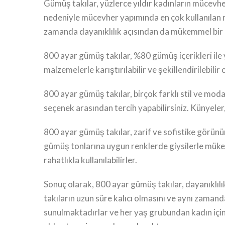
Gümüş takılar, yüzlerce yıldır kadınların mücevhe
nedeniyle mücevher yapımında en çok kullanılan m
zamanda dayanıklılık açısından da mükemmel bir
800 ayar gümüş takılar, %80 gümüş içerikleri ile y
malzemelerle karıştırılabilir ve şekillendirilebili
800 ayar gümüş takılar, birçok farklı stil ve mod
seçenek arasından tercih yapabilirsiniz. Künyeler, 
800 ayar gümüş takılar, zarif ve sofistike görünüm
gümüş tonlarına uygun renklerde giysilerle mükem
rahatlıkla kullanılabilirler.
Sonuç olarak, 800 ayar gümüş takılar, dayanıklılı
takıların uzun süre kalıcı olmasını ve aynı zamand
sunulmaktadırlar ve her yaş grubundan kadın için