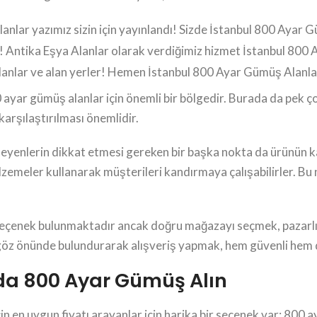
lar yazımız sizin için yayınlandı! Sizde İstanbul 800 Ayar Güm
 Antika Eşya Alanlar olarak verdiğimiz hizmet İstanbul 800 
lanlar ve alan yerler! Hemen İstanbul 800 Ayar Gümüş Alanla
0 ayar gümüş alanlar için önemli bir bölgedir. Burada da pek
karşılaştırılması önemlidir.
eyenlerin dikkat etmesi gereken bir başka nokta da ürünün kal
lzemeler kullanarak müşterileri kandırmaya çalışabilirler. Bu 
 seçenek bulunmaktadır ancak doğru mağazayı seçmek, pazarlık
 göz önünde bulundurarak alışveriş yapmak, hem güvenli hem de
’da 800 Ayar Gümüş Alın
çin en uygun fiyatı arayanlar için harika bir seçenek var: 80