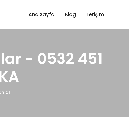
Ana Sayfa
Blog
İletişim
ar - 0532 451
İKA
anlar