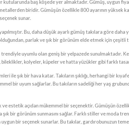
r kutularunda baş köşede yer almaktadır. Gümüş, uygun fiyatı, k
etallerden biridir. Gümüşün özellikle 800 ayarının yüksek kal
 seçenek sunar.
apılmıştır. Bu, daha düşük ayarlı gümüş takılara göre daha yük
r olduğundan, parlak ve şık bir görünüm elde etmek için çeşitli t
a trendiyle uyumlu olan geniş bir yelpazede sunulmaktadır. Ken
bileklikler, kolyeler, küpeler ve hatta yüzükler gibi farklı ta
leri ile şık bir hava katar. Takıların şıklığı, herhangi bir kı
mel bir uyum sağlarlar. Bu takıların sadeliği her yaş grubund
k ve estetik açıdan mükemmel bir seçenektir. Gümüşün özellikl
a şık bir görünüm sunmasını sağlar. Farklı stiller ve moda tre
 uygun bir seçenek sunarlar. Bu takılar, gardırobunuzun temel