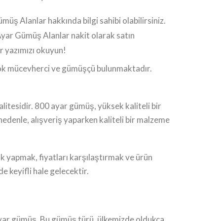
üş Alanlar hakkında bilgi sahibi olabilirsiniz.
Ayar Gümüş Alanlar nakit olarak satın
r yazımızı okuyun!
 çok mücevherci ve gümüşçü bulunmaktadır.
itesidir. 800 ayar gümüş, yüksek kaliteli bir
nedenle, alışveriş yaparken kaliteli bir malzeme
 yapmak, fiyatları karşılaştırmak ve ürün
 keyifli hale gelecektir.
0 ayar gümüş. Bu gümüş türü, ülkemizde oldukça