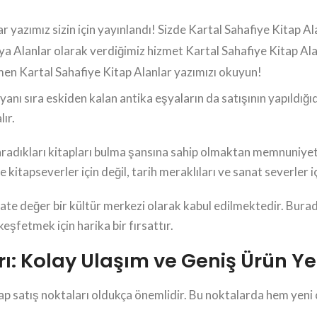
yazımız sizin için yayınlandı! Sizde Kartal Sahafiye Kitap Alan
a Alanlar olarak verdiğimiz hizmet Kartal Sahafiye Kitap Alan
emen Kartal Sahafiye Kitap Alanlar yazımızı okuyun!
n yanı sıra eskiden kalan antika eşyaların da satışının yapıldığı
lır.
radıkları kitapları bulma şansına sahip olmaktan memnuniyet d
itapseverler için değil, tarih meraklıları ve sanat severler içi
kate değer bir kültür merkezi olarak kabul edilmektedir. Bura
keşfetmek için harika bir fırsattır.
rı: Kolay Ulaşım ve Geniş Ürün Y
tap satış noktaları oldukça önemlidir. Bu noktalarda hem yeni 