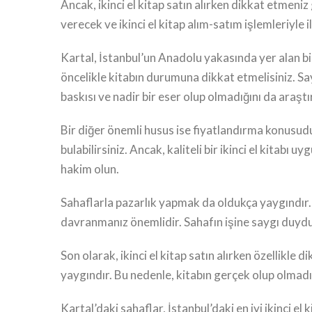
Ancak, ikinci el kitap satın alırken dikkat etmeni
verecek ve ikinci el kitap alım-satım işlemleriyle i
Kartal, İstanbul’un Anadolu yakasında yer alan bi
öncelikle kitabın durumuna dikkat etmelisiniz. Sayf
baskısı ve nadir bir eser olup olmadığını da araştı
Bir diğer önemli husus ise fiyatlandırma konusudur.
bulabilirsiniz. Ancak, kaliteli bir ikinci el kitabı 
hakim olun.
Sahaflarla pazarlık yapmak da oldukça yaygındır. Eğ
davranmanız önemlidir. Sahafın işine saygı duyd
Son olarak, ikinci el kitap satın alırken özellikle 
yaygındır. Bu nedenle, kitabın gerçek olup olmadığ
Kartal’daki sahaflar, İstanbul’daki en iyi ikinci e