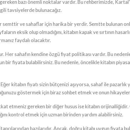
z gereken bazı önemli noktalar vardır. Bu rehberimizde, Kartal’
lgili tavsiyelerde bulunacağız.
r semttir ve sahaflar için harika bir yerdir. Semtte bulunan o
aların eksik olup olmadığını, kitabın kapak ve sırtının hasarlı 
rmanız faydalı olacaktır.
 Her sahafın kendine özgü fiyat politikası vardır. Bu nedenle, 
uygun bir fiyata bulabilirsiniz. Bu nedenle, öncelikle kitabın piya
er kitabın fiyatı sizin bütçenizi aşıyorsa, sahaf ile pazarlık 
uğunuzu göstermek için biraz sohbet etmek ve onun hikayeleri
dikkat etmeniz gereken bir diğer husus ise kitabın orijinalliğidir
ını kontrol etmek için uzman birinden yardım alabilirsiniz.
l kitapçılarından bazılarıdır. Ancak, doğru kitabı uygun fiyata 