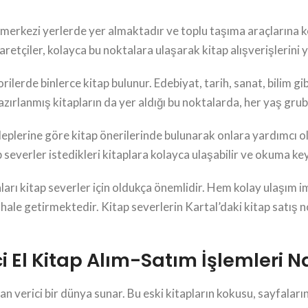
 merkezi yerlerde yer almaktadır ve toplu taşıma araçlarına kola
tçiler, kolayca bu noktalara ulaşarak kitap alışverişlerini ya
orilerde binlerce kitap bulunur. Edebiyat, tarih, sanat, bilim g
azırlanmış kitapların da yer aldığı bu noktalarda, her yaş gru
eplerine göre kitap önerilerinde bulunarak onlara yardımcı olu
p severler istedikleri kitaplara kolayca ulaşabilir ve okuma keyif
aları kitap severler için oldukça önemlidir. Hem kolay ulaşım
li hale getirmektedir. Kitap severlerin Kartal’daki kitap satış
i El Kitap Alım-Satım İşlemleri Na
can verici bir dünya sunar. Bu eski kitapların kokusu, sayfalarınd