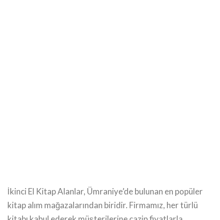
İkinci El Kitap Alanlar, Ümraniye’de bulunan en popüler
kitap alım mağazalarından biridir. Firmamız, her türlü
kitabı kabul ederek müşterilerine cazip fiyatlarla