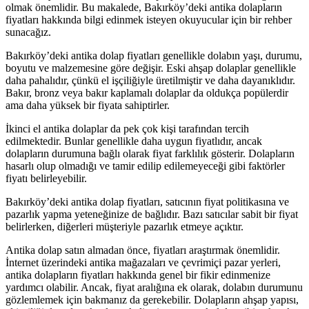
olmak önemlidir. Bu makalede, Bakırköy’deki antika dolapların
fiyatları hakkında bilgi edinmek isteyen okuyucular için bir rehber
sunacağız.
Bakırköy’deki antika dolap fiyatları genellikle dolabın yaşı, durumu,
boyutu ve malzemesine göre değişir. Eski ahşap dolaplar genellikle
daha pahalıdır, çünkü el işçiliğiyle üretilmiştir ve daha dayanıklıdır.
Bakır, bronz veya bakır kaplamalı dolaplar da oldukça popülerdir
ama daha yüksek bir fiyata sahiptirler.
İkinci el antika dolaplar da pek çok kişi tarafından tercih
edilmektedir. Bunlar genellikle daha uygun fiyatlıdır, ancak
dolapların durumuna bağlı olarak fiyat farklılık gösterir. Dolapların
hasarlı olup olmadığı ve tamir edilip edilemeyeceği gibi faktörler
fiyatı belirleyebilir.
Bakırköy’deki antika dolap fiyatları, satıcının fiyat politikasına ve
pazarlık yapma yeteneğinize de bağlıdır. Bazı satıcılar sabit bir fiyat
belirlerken, diğerleri müşteriyle pazarlık etmeye açıktır.
Antika dolap satın almadan önce, fiyatları araştırmak önemlidir.
İnternet üzerindeki antika mağazaları ve çevrimiçi pazar yerleri,
antika dolapların fiyatları hakkında genel bir fikir edinmenize
yardımcı olabilir. Ancak, fiyat aralığına ek olarak, dolabın durumunu
gözlemlemek için bakmanız da gerekebilir. Dolapların ahşap yapısı,