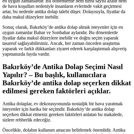
en uygun zamanlardır. Bu dönemlerde hem turist sayısı azalır hem
de hava koşulları nedeniyle insanların evlerinde vakit geçirmesi
artar, bu nedenle antika dolap talebi düşer. Dolayısıyla, fiyatlar da
daha makul düzeylere inebilir.
Sonuç olarak, Bakırköy’de antika dolap almak isteyenler için en
uygun zamanlar Bahar ve Sonbahar aylarıdır. Bu dönemlerde
fiyatlar daha makul düzeylere inebilir ve doğru seçim yaparak
tasarruf sağlayabilirsiniz. Ancak, her zaman önceden araştırma
yaparak ve farklı dükkanları ziyaret ederek karşılaştırmalı alışveriş
yapmanızda fayda vardır.
Bakırköy’de Antika Dolap Seçimi Nasıl
Yapılır? – Bu başlık, kullanıcılara
Bakırköy’de antika dolap seçerken dikkat
edilmesi gereken faktörleri açıklar.
Antika dolaplar, ev dekorasyonunda nostaljik bir hava yaratmak
isteyenler için harika bir seçimdir. Bakırköy’de antika dolap
seçerken dikkat etmeniz gereken faktörleri anlatan bu makalede,
sizlere rehberlik edeceğiz.
Öncelikle, dolabın kullanım amacını belirlemek önemlidir. Antika