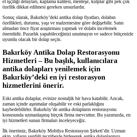
el işçiliği detayları, kaplama kalitesi, menteşe, kulplar gibi pek çok
özellik dikkat edilmesi gereken unsurlardır.
Sonuç olarak, Bakırköy’deki antika dolap fiyatları, dolabın
özellikleri, durumu, yaşı ve malzemesine göre değişebilir. Satın
almadan önce fiyat araştırması yapmak ve dolabı incelemek
önemlidir. Pazarlık yapabileceğinizi unutmayın ve sadece bütçenizle
uyumlu olacak bir dolap seçin.
Bakırköy Antika Dolap Restorasyonu
Hizmetleri – Bu başlık, kullanıcılara
antika dolapları yenilemek için
Bakırköy’deki en iyi restorasyon
hizmetlerini önerir.
Eski antika dolaplar, evinize nostaljik bir hava katabilir. Ancak,
zaman içinde aşınmalar oluşabilir ve eski parlaklığını
kaybedebilirler. Bakırköy’de antika dolapların restorasyonu
konusunda uzmanlaşmış birçok firma mevcuttur. Bu yazımızda, en
iyi hizmetleri sunan firmaları inceleyeceğiz.
İlk önerimiz, Bakırköy Mobilya Restorasyon Şirketi’dir. Uzman
ekip, yılların verdiği tecrübeyle birleşerek antika dolaplarınızı