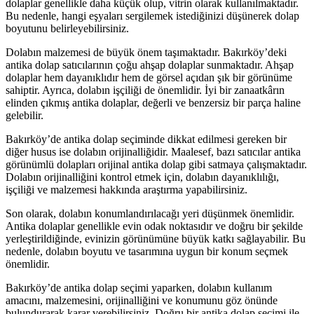
dolaplar genellikle daha küçük olup, vitrin olarak kullanılmaktadır.
Bu nedenle, hangi eşyaları sergilemek istediğinizi düşünerek dolap
boyutunu belirleyebilirsiniz.
Dolabın malzemesi de büyük önem taşımaktadır. Bakırköy’deki
antika dolap satıcılarının çoğu ahşap dolaplar sunmaktadır. Ahşap
dolaplar hem dayanıklıdır hem de görsel açıdan şık bir görünüme
sahiptir. Ayrıca, dolabın işçiliği de önemlidir. İyi bir zanaatkârın
elinden çıkmış antika dolaplar, değerli ve benzersiz bir parça haline
gelebilir.
Bakırköy’de antika dolap seçiminde dikkat edilmesi gereken bir
diğer husus ise dolabın orijinalliğidir. Maalesef, bazı satıcılar antika
görünümlü dolapları orijinal antika dolap gibi satmaya çalışmaktadır.
Dolabın orijinalliğini kontrol etmek için, dolabın dayanıklılığı,
işçiliği ve malzemesi hakkında araştırma yapabilirsiniz.
Son olarak, dolabın konumlandırılacağı yeri düşünmek önemlidir.
Antika dolaplar genellikle evin odak noktasıdır ve doğru bir şekilde
yerleştirildiğinde, evinizin görünümüne büyük katkı sağlayabilir. Bu
nedenle, dolabın boyutu ve tasarımına uygun bir konum seçmek
önemlidir.
Bakırköy’de antika dolap seçimi yaparken, dolabın kullanım
amacını, malzemesini, orijinalliğini ve konumunu göz önünde
bulundurarak karar verebilirsiniz. Doğru bir antika dolap seçimi ile