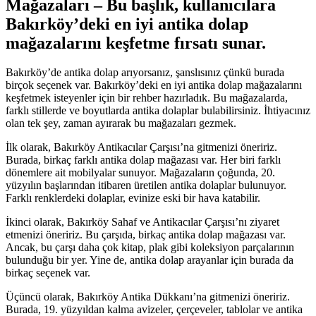
Mağazaları – Bu başlık, kullanıcılara
Bakırköy’deki en iyi antika dolap
mağazalarını keşfetme fırsatı sunar.
Bakırköy’de antika dolap arıyorsanız, şanslısınız çünkü burada
birçok seçenek var. Bakırköy’deki en iyi antika dolap mağazalarını
keşfetmek isteyenler için bir rehber hazırladık. Bu mağazalarda,
farklı stillerde ve boyutlarda antika dolaplar bulabilirsiniz. İhtiyacınız
olan tek şey, zaman ayırarak bu mağazaları gezmek.
İlk olarak, Bakırköy Antikacılar Çarşısı’na gitmenizi öneririz.
Burada, birkaç farklı antika dolap mağazası var. Her biri farklı
dönemlere ait mobilyalar sunuyor. Mağazaların çoğunda, 20.
yüzyılın başlarından itibaren üretilen antika dolaplar bulunuyor.
Farklı renklerdeki dolaplar, evinize eski bir hava katabilir.
İkinci olarak, Bakırköy Sahaf ve Antikacılar Çarşısı’nı ziyaret
etmenizi öneririz. Bu çarşıda, birkaç antika dolap mağazası var.
Ancak, bu çarşı daha çok kitap, plak gibi koleksiyon parçalarının
bulunduğu bir yer. Yine de, antika dolap arayanlar için burada da
birkaç seçenek var.
Üçüncü olarak, Bakırköy Antika Dükkanı’na gitmenizi öneririz.
Burada, 19. yüzyıldan kalma avizeler, çerçeveler, tablolar ve antika