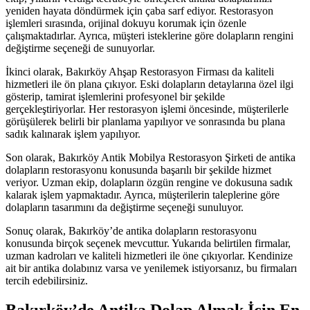
yeniden hayata döndürmek için çaba sarf ediyor. Restorasyon
işlemleri sırasında, orijinal dokuyu korumak için özenle
çalışmaktadırlar. Ayrıca, müşteri isteklerine göre dolapların rengini
değiştirme seçeneği de sunuyorlar.
İkinci olarak, Bakırköy Ahşap Restorasyon Firması da kaliteli
hizmetleri ile ön plana çıkıyor. Eski dolapların detaylarına özel ilgi
gösterip, tamirat işlemlerini profesyonel bir şekilde
gerçekleştiriyorlar. Her restorasyon işlemi öncesinde, müşterilerle
görüşülerek belirli bir planlama yapılıyor ve sonrasında bu plana
sadık kalınarak işlem yapılıyor.
Son olarak, Bakırköy Antik Mobilya Restorasyon Şirketi de antika
dolapların restorasyonu konusunda başarılı bir şekilde hizmet
veriyor. Uzman ekip, dolapların özgün rengine ve dokusuna sadık
kalarak işlem yapmaktadır. Ayrıca, müşterilerin taleplerine göre
dolapların tasarımını da değiştirme seçeneği sunuluyor.
Sonuç olarak, Bakırköy’de antika dolapların restorasyonu
konusunda birçok seçenek mevcuttur. Yukarıda belirtilen firmalar,
uzman kadroları ve kaliteli hizmetleri ile öne çıkıyorlar. Kendinize
ait bir antika dolabınız varsa ve yenilemek istiyorsanız, bu firmaları
tercih edebilirsiniz.
Bakırköy’de Antika Dolap Almak İçin En