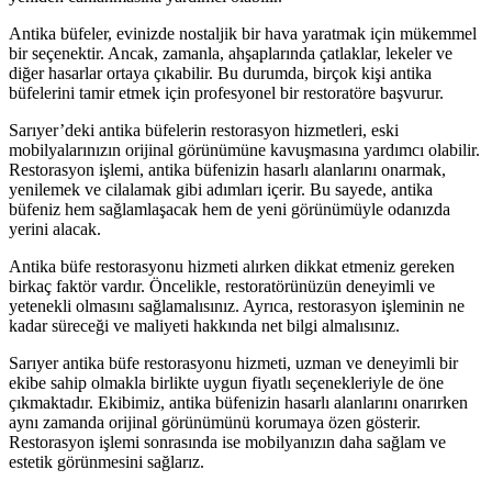
Antika büfeler, evinizde nostaljik bir hava yaratmak için mükemmel
bir seçenektir. Ancak, zamanla, ahşaplarında çatlaklar, lekeler ve
diğer hasarlar ortaya çıkabilir. Bu durumda, birçok kişi antika
büfelerini tamir etmek için profesyonel bir restoratöre başvurur.
Sarıyer’deki antika büfelerin restorasyon hizmetleri, eski
mobilyalarınızın orijinal görünümüne kavuşmasına yardımcı olabilir.
Restorasyon işlemi, antika büfenizin hasarlı alanlarını onarmak,
yenilemek ve cilalamak gibi adımları içerir. Bu sayede, antika
büfeniz hem sağlamlaşacak hem de yeni görünümüyle odanızda
yerini alacak.
Antika büfe restorasyonu hizmeti alırken dikkat etmeniz gereken
birkaç faktör vardır. Öncelikle, restoratörünüzün deneyimli ve
yetenekli olmasını sağlamalısınız. Ayrıca, restorasyon işleminin ne
kadar süreceği ve maliyeti hakkında net bilgi almalısınız.
Sarıyer antika büfe restorasyonu hizmeti, uzman ve deneyimli bir
ekibe sahip olmakla birlikte uygun fiyatlı seçenekleriyle de öne
çıkmaktadır. Ekibimiz, antika büfenizin hasarlı alanlarını onarırken
aynı zamanda orijinal görünümünü korumaya özen gösterir.
Restorasyon işlemi sonrasında ise mobilyanızın daha sağlam ve
estetik görünmesini sağlarız.