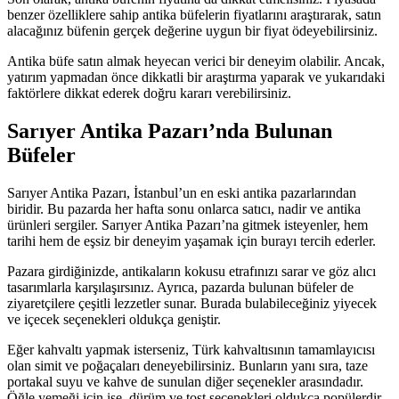
benzer özelliklere sahip antika büfelerin fiyatlarını araştırarak, satın
alacağınız büfenin gerçek değerine uygun bir fiyat ödeyebilirsiniz.
Antika büfe satın almak heyecan verici bir deneyim olabilir. Ancak,
yatırım yapmadan önce dikkatli bir araştırma yaparak ve yukarıdaki
faktörlere dikkat ederek doğru kararı verebilirsiniz.
Sarıyer Antika Pazarı’nda Bulunan
Büfeler
Sarıyer Antika Pazarı, İstanbul’un en eski antika pazarlarından
biridir. Bu pazarda her hafta sonu onlarca satıcı, nadir ve antika
ürünleri sergiler. Sarıyer Antika Pazarı’na gitmek isteyenler, hem
tarihi hem de eşsiz bir deneyim yaşamak için burayı tercih ederler.
Pazara girdiğinizde, antikaların kokusu etrafınızı sarar ve göz alıcı
tasarımlarla karşılaşırsınız. Ayrıca, pazarda bulunan büfeler de
ziyaretçilere çeşitli lezzetler sunar. Burada bulabileceğiniz yiyecek
ve içecek seçenekleri oldukça geniştir.
Eğer kahvaltı yapmak isterseniz, Türk kahvaltısının tamamlayıcısı
olan simit ve poğaçaları deneyebilirsiniz. Bunların yanı sıra, taze
portakal suyu ve kahve de sunulan diğer seçenekler arasındadır.
Öğle yemeği için ise, dürüm ve tost seçenekleri oldukça popülerdir.