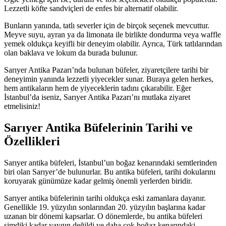
Lezzetli köfte sandviçleri de enfes bir alternatif olabilir.
Bunların yanında, tatlı severler için de birçok seçenek mevcuttur.
Meyve suyu, ayran ya da limonata ile birlikte dondurma veya waffle
yemek oldukça keyifli bir deneyim olabilir. Ayrıca, Türk tatlılarından
olan baklava ve lokum da burada bulunur.
Sarıyer Antika Pazarı’nda bulunan büfeler, ziyaretçilere tarihi bir
deneyimin yanında lezzetli yiyecekler sunar. Buraya gelen herkes,
hem antikaların hem de yiyeceklerin tadını çıkarabilir. Eğer
İstanbul’da iseniz, Sarıyer Antika Pazarı’nı mutlaka ziyaret
etmelisiniz!
Sarıyer Antika Büfelerinin Tarihi ve
Özellikleri
Sarıyer antika büfeleri, İstanbul’un boğaz kenarındaki semtlerinden
biri olan Sarıyer’de bulunurlar. Bu antika büfeleri, tarihi dokularını
koruyarak günümüze kadar gelmiş önemli yerlerden biridir.
Sarıyer antika büfelerinin tarihi oldukça eski zamanlara dayanır.
Genellikle 19. yüzyılın sonlarından 20. yüzyılın başlarına kadar
uzanan bir dönemi kapsarlar. O dönemlerde, bu antika büfeleri
şimdiki kadar yaygın değildi ve daha çok boğaz kenarındaki