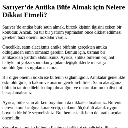
Sarıyer’de Antika Büfe Almak için Nelere
Dikkat Etmeli?
Sarıyer’de antika büfe satın almak, birçok kişinin ilgisini çeken bir
konudur. Ancak, bu tür bir yatırım yapmadan önce dikkat edilmesi
gereken bazı önemli noktalar vardır.
Öncelikle, satın alacağınız antika büfenin gerçekten antika
olduğundan emin olmanız gerekir. Bunun için, uzman bir
antikacıdan yardım alabilirsiniz. Ayrıca, antika büfenin orijinal
haliyle mi yoksa sonradan yapılan değişikliklerle mi satışa
sunulduğunu sorgulamalısınız.
Bir diğer önemli nokta ise büfenin sağlamlığıdır. Antikalar genellikle
eski olduğu için bakım ve onarım gerektirebilirler. Satın alacağınız
büfenin tamir edilebilir olup olmadığını ve onarımlarının maliyetini
hesaplamalısınız.
Ayrıca, büfe satın alırken boyutunu da dikkate almalısınız. Büfenin
nereye konulacağına karar verip, o alanın ölçüsünü alarak uygun
boyutta bir büfe seçmelisiniz. Bu, hem estetik hem de pratik açıdan
önemlidir.
Son olarak, antika büfenin fiyatına da dikkat etmelisiniz. Piyasada