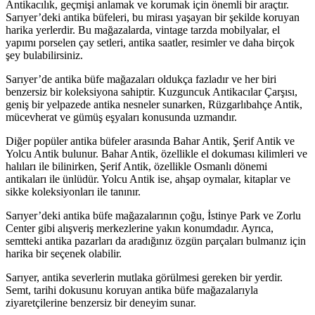
Antikacılık, geçmişi anlamak ve korumak için önemli bir araçtır.
Sarıyer’deki antika büfeleri, bu mirası yaşayan bir şekilde koruyan
harika yerlerdir. Bu mağazalarda, vintage tarzda mobilyalar, el
yapımı porselen çay setleri, antika saatler, resimler ve daha birçok
şey bulabilirsiniz.
Sarıyer’de antika büfe mağazaları oldukça fazladır ve her biri
benzersiz bir koleksiyona sahiptir. Kuzguncuk Antikacılar Çarşısı,
geniş bir yelpazede antika nesneler sunarken, Rüzgarlıbahçe Antik,
mücevherat ve gümüş eşyaları konusunda uzmandır.
Diğer popüler antika büfeler arasında Bahar Antik, Şerif Antik ve
Yolcu Antik bulunur. Bahar Antik, özellikle el dokuması kilimleri ve
halıları ile bilinirken, Şerif Antik, özellikle Osmanlı dönemi
antikaları ile ünlüdür. Yolcu Antik ise, ahşap oymalar, kitaplar ve
sikke koleksiyonları ile tanınır.
Sarıyer’deki antika büfe mağazalarının çoğu, İstinye Park ve Zorlu
Center gibi alışveriş merkezlerine yakın konumdadır. Ayrıca,
semtteki antika pazarları da aradığınız özgün parçaları bulmanız için
harika bir seçenek olabilir.
Sarıyer, antika severlerin mutlaka görülmesi gereken bir yerdir.
Semt, tarihi dokusunu koruyan antika büfe mağazalarıyla
ziyaretçilerine benzersiz bir deneyim sunar.